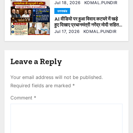
बोले— श्रद्धालुओं की आस्था से खिलवाड़
n
Jul 18, 2026
KOMAL.PUNDIR
बर्दाश्त नहीं
उत्तराखंड
AI वीडियो पर हुआ विवाद कटघरे में खड़े
हुए दिखाए प्रधानमंत्री नरेंद्र मोदी सहित
कई ओर नेता फेसबुक यूजर के खिलाफ की
Jul 17, 2026
KOMAL.PUNDIR
गई एफआईआर दर्ज।
Leave a Reply
Your email address will not be published.
Required fields are marked
*
Comment
*