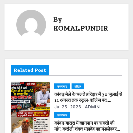
p
o
n
s
p
o
k
t
By
k
KOMAL.PUNDIR
n
a
v
i
Related Post
g
उत्तराखंड
हरिद्वार
a
कांवड़ मेले के चलते हरिद्वार में 30 जुलाई से
t
11 अगस्त तक स्कूल-कॉलेज बंद,
ऑनलाइन होगी पढ़ाई
Jul 25, 2026
ADMIN
i
उत्तराखंड
कांवड़ यात्रा में खानपान पर सख्ती की
o
मांग: करौली शंकर महादेव महामंडलेश्वर