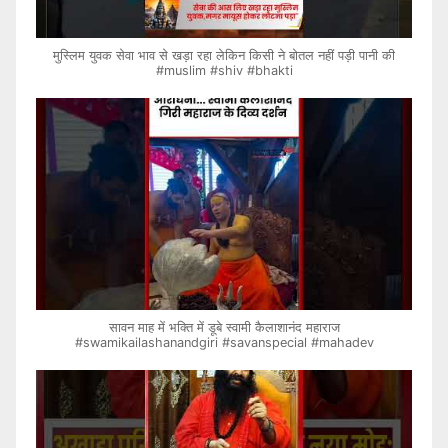
मुस्लिम युवक सेवा भाव से खड़ा रहा लेकिन किसी ने बोतल नहीं पड़ी पानी की
#muslim #shiv #bhakti
सावन माह में भक्ति में डूबे स्वामी कैलाशानंद महाराज
#swamikailashanandgiri #savanspecial #mahadev