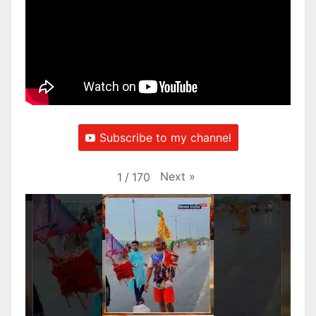
Subscribe to my channel
Next
»
1
/
170