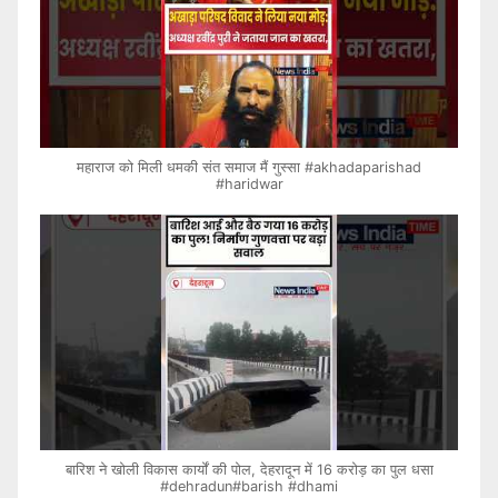
महाराज को मिली धमकी संत समाज मैं गुस्सा #akhadaparishad
#haridwar
बारिश ने खोली विकास कार्यों की पोल, देहरादून में 16 करोड़ का पुल धसा
#dehradun#barish #dhami