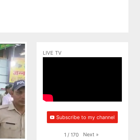
LIVE TV
Subscribe to my channel
Next
»
1
/
170