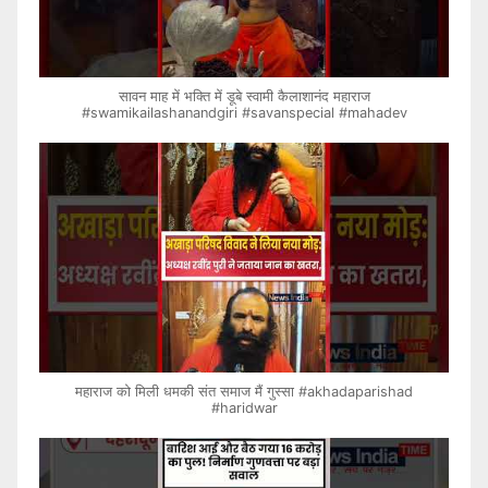
सावन माह में भक्ति में डूबे स्वामी कैलाशानंद महाराज
#swamikailashanandgiri #savanspecial #mahadev
महाराज को मिली धमकी संत समाज मैं गुस्सा #akhadaparishad
#haridwar