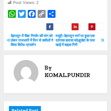
Post Views:
2
W
T
F
C
S
h
w
a
o
h
at
itt
c
p
ar
s
er
e
y
e
देहरादून में चेंबर निर्माण की मांग को
मसूरी-देहरादून मार्ग पर हुआ एक
P
लेकर राजधानी में फिर से वकीलों ने
दर्दनाक हादसा कोल्हुखेत के पास
A
b
Li
किया विरोध-प्रदर्शन
खाई में बाइक गिरी
o
p
o
n
s
p
o
k
t
By
k
KOMAL.PUNDIR
n
a
v
i
Related Post