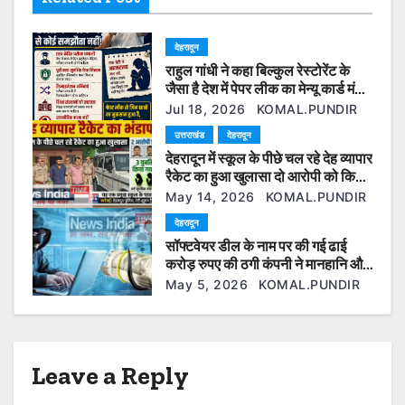
g
देहरादून
a
राहुल गांधी ने कहा बिल्कुल रेस्टोरेंट के
t
जैसा है देश में पेपर लीक का मेन्यू कार्ड मंच
पर ही रो पड़े रिया थापा के पिता।
Jul 18, 2026
KOMAL.PUNDIR
i
उत्तराखंड
देहरादून
देहरादून में स्कूल के पीछे चल रहे देह व्यापार
o
रैकेट का हुआ खुलासा दो आरोपी को किया
गया गिरफ्तार तीन युवतियों का किया गया
n
May 14, 2026
KOMAL.PUNDIR
रेस्क्यू।
देहरादून
सॉफ्टवेयर डील के नाम पर की गई ढाई
करोड़ रुपए की ठगी कंपनी ने मानहानि और
गोपनीय डेटा लीक करने की भी दी
May 5, 2026
KOMAL.PUNDIR
शिकायत।
Leave a Reply