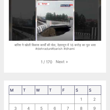
बारिश ने खोली विकास कार्यों की पोल, देहरादून में 16 करोड़ का पुल धसा
#dehradun#barish #dhami
Next
»
1
/
170
M
T
W
T
F
S
S
1
2
3
4
5
6
7
8
9