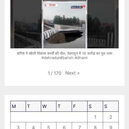
बारिश ने खोली विकास कार्यों की पोल, देहरादून में 16 करोड़ का पुल धसा
#dehradun#barish #dhami
Next
»
1
/
170
M
T
W
T
F
S
S
1
2
3
4
5
6
7
8
9