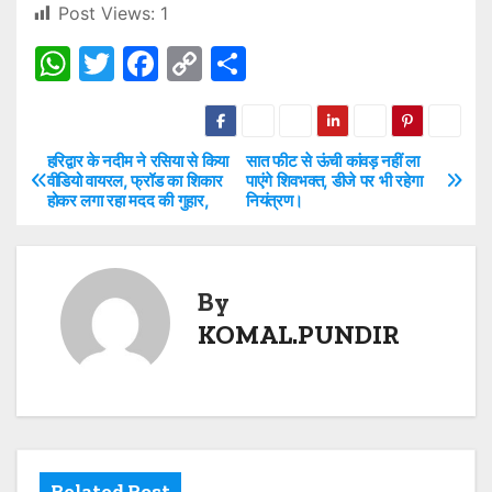
Post Views:
1
W
T
F
C
S
h
w
a
o
h
at
itt
c
p
ar
s
er
e
y
e
हरिद्वार के नदीम ने रसिया से किया
सात फीट से ऊंची कांवड़ नहीं ला
P
वीडियो वायरल, फ्रॉड का शिकार
पाएंगे शिवभक्त, डीजे पर भी रहेगा
A
b
Li
होकर लगा रहा मदद की गुहार,
नियंत्रण।
o
p
o
n
s
p
o
k
t
By
k
KOMAL.PUNDIR
n
a
v
i
Related Post