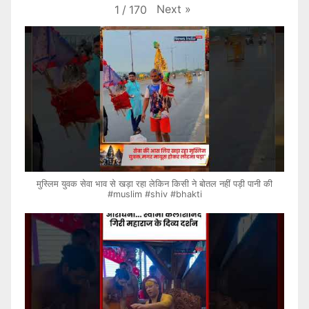
Next
»
1
/
170
मुस्लिम युवक सेवा भाव से खड़ा रहा लेकिन किसी ने बोतल नहीं पड़ी पानी की
#muslim #shiv #bhakti