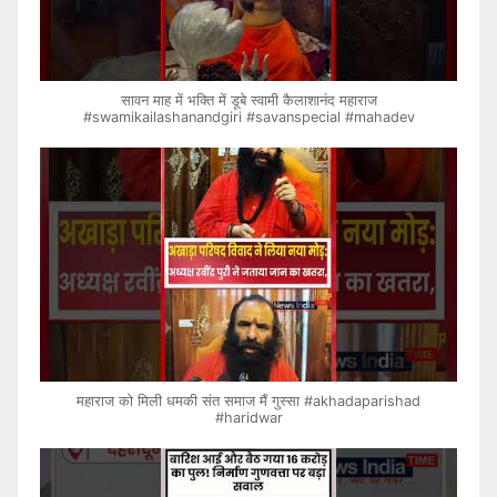
सावन माह में भक्ति में डूबे स्वामी कैलाशानंद महाराज
#swamikailashanandgiri #savanspecial #mahadev
महाराज को मिली धमकी संत समाज मैं गुस्सा #akhadaparishad
#haridwar