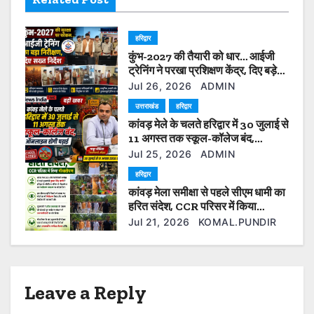
g
हरिद्वार
a
कुंभ-2027 की तैयारी को धार… आईजी
t
ट्रेनिंग ने परखा प्रशिक्षण केंद्र, दिए बड़े
सुधार के निर्देश”
Jul 26, 2026
ADMIN
i
उत्तराखंड
हरिद्वार
कांवड़ मेले के चलते हरिद्वार में 30 जुलाई से
o
11 अगस्त तक स्कूल-कॉलेज बंद,
ऑनलाइन होगी पढ़ाई
n
Jul 25, 2026
ADMIN
हरिद्वार
कांवड़ मेला समीक्षा से पहले सीएम धामी का
हरित संदेश, CCR परिसर में किया
पौधारोपण
Jul 21, 2026
KOMAL.PUNDIR
Leave a Reply