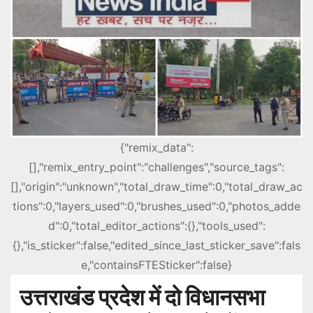
{"remix_data":
[],"remix_entry_point":"challenges","source_tags":
[],"origin":"unknown","total_draw_time":0,"total_draw_ac
tions":0,"layers_used":0,"brushes_used":0,"photos_adde
d":0,"total_editor_actions":{},"tools_used":
{},"is_sticker":false,"edited_since_last_sticker_save":fals
e,"containsFTESticker":false}
उत्तराखंड प्रदेश में दो विधानसभा