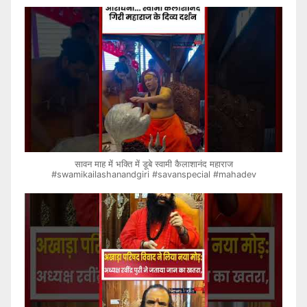
सावन माह में भक्ति में डूबे स्वामी कैलाशानंद महाराज
#swamikailashanandgiri #savanspecial #mahadev