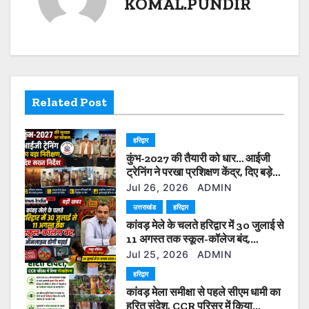
KOMAL.PUNDIR
a
v
i
Related Post
g
a
हरिद्वार
कुंभ-2027 की तैयारी को धार… आईजी
t
ट्रेनिंग ने परखा प्रशिक्षण केंद्र, दिए बड़े
सुधार के निर्देश”
i
Jul 26, 2026
ADMIN
उत्तराखंड
हरिद्वार
o
कांवड़ मेले के चलते हरिद्वार में 30 जुलाई से
11 अगस्त तक स्कूल-कॉलेज बंद,
n
ऑनलाइन होगी पढ़ाई
Jul 25, 2026
ADMIN
हरिद्वार
कांवड़ मेला समीक्षा से पहले सीएम धामी का
हरित संदेश, CCR परिसर में किया