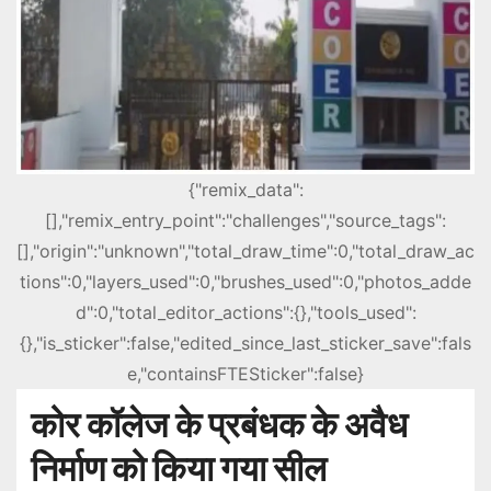
{"remix_data":
[],"remix_entry_point":"challenges","source_tags":
[],"origin":"unknown","total_draw_time":0,"total_draw_ac
tions":0,"layers_used":0,"brushes_used":0,"photos_adde
d":0,"total_editor_actions":{},"tools_used":
{},"is_sticker":false,"edited_since_last_sticker_save":fals
e,"containsFTESticker":false}
कोर कॉलेज के प्रबंधक के अवैध
निर्माण को किया गया सील