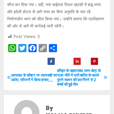
सीज कर दिया गया। वहीं, नया बाईपास स्थित खटकी में बाबू भगत
और हवेली होटल से आगे भगत का बिना अनुमति के चल रहे
निर्माणाधीन भवन को सील किया गया। उन्होंने बताया कि प्राधिकरण
की ओर से आगे भी कार्रवाई जारी रहेगी।
Post Views:
3
W
T
F
C
S
h
w
a
o
h
at
itt
c
p
ar
s
er
e
y
e
हरिद्वार के बहादराबाद थाना क्षेत्र के
P
अस्पताल के डॉक्टर पर लापरवाही का
ग्राम भौरी में भारी बारिश के चलते
A
b
Li
आरोप, परिजनों ने किया हंगामा,,,,
पुराने मकान की छत गिरने से 2
o
बच्चों की हुई मौत
p
o
n
s
p
o
k
t
k
By
n