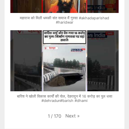
महाराज को मिली धमकी संत समाज मैं गुस्सा #akhadaparishad
#haridwar
बारिश ने खोली विकास कार्यों की पोल, देहरादून में 16 करोड़ का पुल धसा
#dehradun#barish #dhami
Next
»
1
/
170