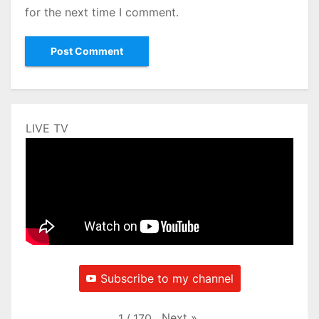
for the next time I comment.
LIVE TV
Subscribe to my channel
Next
»
1
/
170