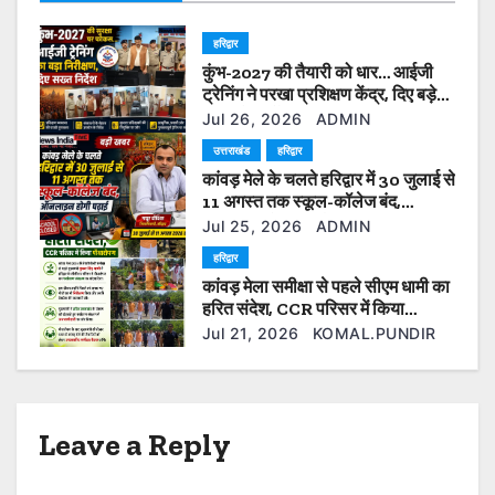
g
हरिद्वार
a
कुंभ-2027 की तैयारी को धार… आईजी
t
ट्रेनिंग ने परखा प्रशिक्षण केंद्र, दिए बड़े
सुधार के निर्देश”
Jul 26, 2026
ADMIN
i
उत्तराखंड
हरिद्वार
कांवड़ मेले के चलते हरिद्वार में 30 जुलाई से
o
11 अगस्त तक स्कूल-कॉलेज बंद,
ऑनलाइन होगी पढ़ाई
n
Jul 25, 2026
ADMIN
हरिद्वार
कांवड़ मेला समीक्षा से पहले सीएम धामी का
हरित संदेश, CCR परिसर में किया
पौधारोपण
Jul 21, 2026
KOMAL.PUNDIR
Leave a Reply