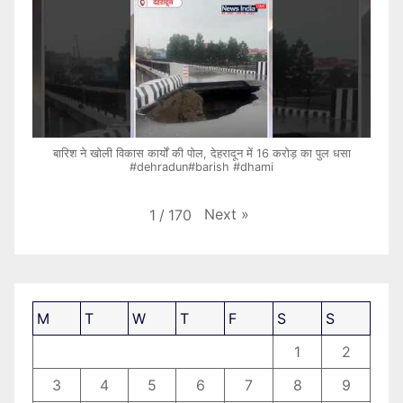
बारिश ने खोली विकास कार्यों की पोल, देहरादून में 16 करोड़ का पुल धसा
#dehradun#barish #dhami
Next
»
1
/
170
M
T
W
T
F
S
S
1
2
3
4
5
6
7
8
9