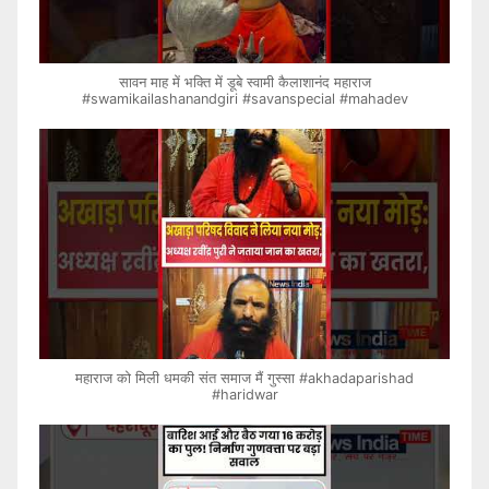
सावन माह में भक्ति में डूबे स्वामी कैलाशानंद महाराज
#swamikailashanandgiri #savanspecial #mahadev
महाराज को मिली धमकी संत समाज मैं गुस्सा #akhadaparishad
#haridwar