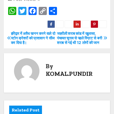
W
T
F
C
S
h
w
a
o
h
at
itt
c
p
ar
s
er
e
y
e
हरिद्वार में अवैध खनन करने वाले दो
जहरीली शराब कांड में खुलासा,
P
स्टोन क्रेशरों को प्रशासन ने सीज
पंचायत चुनाव से पहले स्प्रिट से बनी
A
b
Li
कर दिया है।
शराब से गई थी 12 लोगों की जान
o
p
o
n
s
p
o
k
t
By
k
KOMAL.PUNDIR
n
a
v
i
Related Post