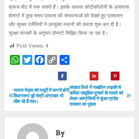
क्रूज बोट में रुक सकते हैं। इसके अलावा कोटीकॉलोनी के आसपास
होमस्टे में कुछ समय प्रवास की संभावनाओं को देखते हुए प्रशासन
और सुरक्षा एजेंसियों ने उपयुक्त स्थानों की तलाश शुरू कर दी है।
सुरक्षा मानकों के अनुरूप होमस्टे चिह्नित किया जा रहा है।
Post Views:
4
W
T
F
C
S
h
w
a
o
h
at
itt
c
p
ar
s
er
e
y
e
चंपावत जिले में नाबालिग लड़की से
P
भाजपा नेतृत्व को मसूरी में करनी होगी
कथित सामूहिक दुष्कर्म के मामले को
विधानसभा पूर्व मंत्री अग्रवाल भी
A
b
Li
लेकर कांग्रेसियों ने फूंका प्रदेश
o
ठोंक रहे हैं ताल।
सरकार का पुतला
p
o
n
s
p
o
k
t
k
By