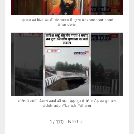
महाराज को मिली धमकी संत समाज मैं गुस्सा #akhadaparishad
#haridwar
बारिश ने खोली विकास कार्यों की पोल, देहरादून में 16 करोड़ का पुल धसा
#dehradun#barish #dhami
Next
»
1
/
170