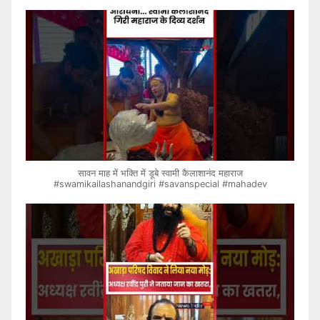
सावन माह में भक्ति में डूबे स्वामी कैलाशानंद महाराज
#swamikailashanandgiri #savanspecial #mahadev