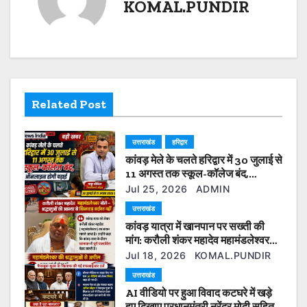
n
KOMAL.PUNDIR
a
v
i
Related Post
g
a
उत्तराखंड
हरिद्वार
कांवड़ मेले के चलते हरिद्वार में 30 जुलाई से
t
11 अगस्त तक स्कूल-कॉलेज बंद,
ऑनलाइन होगी पढ़ाई
i
Jul 25, 2026
ADMIN
उत्तराखंड
o
कांवड़ यात्रा में खानपान पर सख्ती की
मांग: करौली शंकर महादेव महामंडलेश्वर
n
बोले— श्रद्धालुओं की आस्था से खिलवाड़
Jul 18, 2026
KOMAL.PUNDIR
बर्दाश्त नहीं
उत्तराखंड
AI वीडियो पर हुआ विवाद कटघरे में खड़े
हुए दिखाए प्रधानमंत्री नरेंद्र मोदी सहित