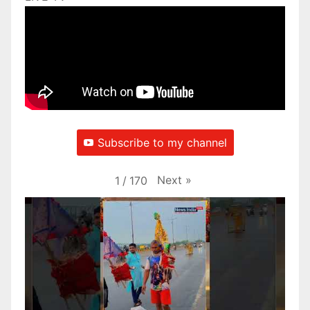
Subscribe to my channel
Next
»
1
/
170