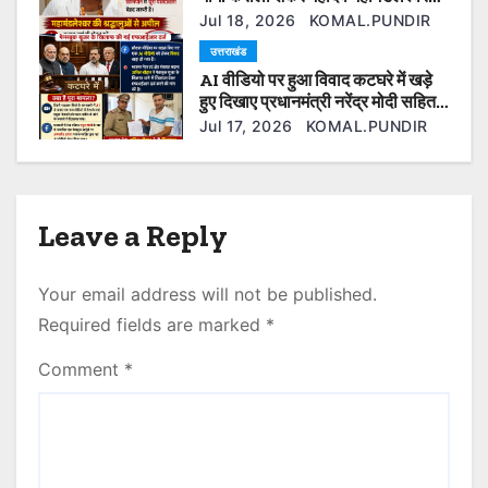
बोले— श्रद्धालुओं की आस्था से खिलवाड़
n
Jul 18, 2026
KOMAL.PUNDIR
बर्दाश्त नहीं
उत्तराखंड
AI वीडियो पर हुआ विवाद कटघरे में खड़े
हुए दिखाए प्रधानमंत्री नरेंद्र मोदी सहित
कई ओर नेता फेसबुक यूजर के खिलाफ की
Jul 17, 2026
KOMAL.PUNDIR
गई एफआईआर दर्ज।
Leave a Reply
Your email address will not be published.
Required fields are marked
*
Comment
*