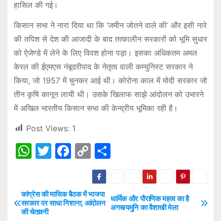
हासिल की गई।
किसान सभा ने नारा दिया था कि ‘जमीन जोतने वाले की’ और इसी नारे
की तपिश से देश की आजादी के बाद तत्कालीन सरकारों को भूमि सुधार
को ऐजेण्डे में लेने के लिए विवश होना पड़ा। इसका अधिकतम अमल
केरल की ईएमएस नंबूदरीपाद के नेतृत्व वाली कम्युनिस्ट सरकार ने
किया, जो 1957 में चुनकर आई थी। कोरोना काल में मोदी सरकार जो
तीन कृषि कानून लायी थी। उसके खिलाफ साझे आंदोलन को उभारने
में अखिल भारतीय किसान सभा की केन्द्रीय भूमिका रही है।
Post Views:
1
W
T
F
C
S
h
w
a
o
h
at
itt
c
p
ar
s
er
e
y
e
कांग्रेस की मासिक बैठक में भाजपा
P
धार्मिक और पौराणिक महत्व का है
सरकार पर साधा निशाना, आंदोलन
अगस्त्यमुनि का वैशाखी मेला
A
b
Li
की चेतावनी
o