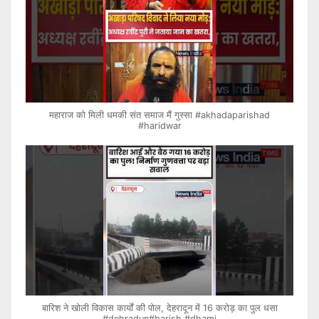
महाराज को मिली धमकी संत समाज मैं गुस्सा #akhadaparishad
#haridwar
बारिश ने खोली विकास कार्यों की पोल, देहरादून में 16 करोड़ का पुल धसा
#dehradun#barish #dhami