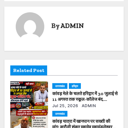
p
o
n
s
p
o
k
t
k
By
ADMIN
n
a
v
i
Related Post
g
उत्तराखंड
हरिद्वार
a
कांवड़ मेले के चलते हरिद्वार में 30 जुलाई से
t
11 अगस्त तक स्कूल-कॉलेज बंद,
ऑनलाइन होगी पढ़ाई
Jul 25, 2026
ADMIN
i
उत्तराखंड
कांवड़ यात्रा में खानपान पर सख्ती की
o
मांग: करौली शंकर महादेव महामंडलेश्वर