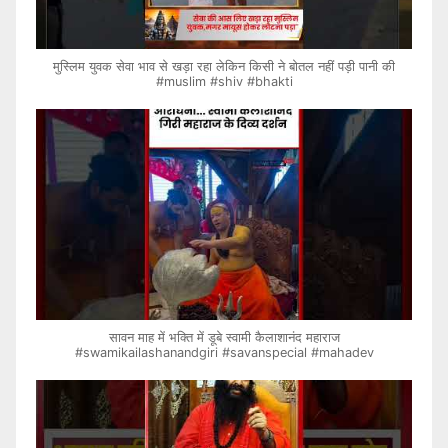
मुस्लिम युवक सेवा भाव से खड़ा रहा लेकिन किसी ने बोतल नहीं पड़ी पानी की
#muslim #shiv #bhakti
सावन माह में भक्ति में डूबे स्वामी कैलाशानंद महाराज
#swamikailashanandgiri #savanspecial #mahadev