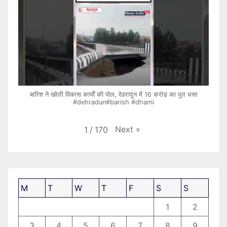
बारिश ने खोली विकास कार्यों की पोल, देहरादून में 16 करोड़ का पुल धसा
#dehradun#barish #dhami
Next
»
1
/
170
M
T
W
T
F
S
S
1
2
3
4
5
6
7
8
9