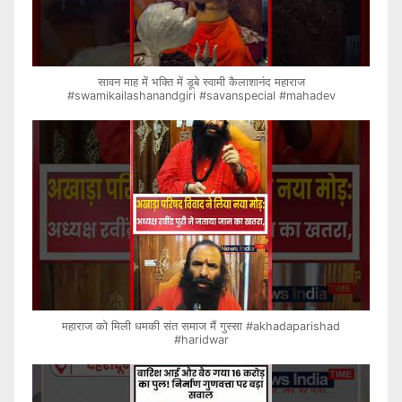
सावन माह में भक्ति में डूबे स्वामी कैलाशानंद महाराज
#swamikailashanandgiri #savanspecial #mahadev
महाराज को मिली धमकी संत समाज मैं गुस्सा #akhadaparishad
#haridwar