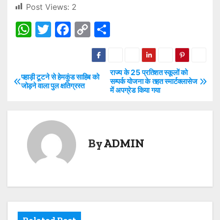
Post Views:
2
W
T
F
C
S
h
w
a
o
h
at
itt
c
p
ar
s
er
e
y
e
राज्य के 25 प्रतिशत स्कूलों को
P
पहाड़ी टूटने से हेमकुंड साहिब को
सम्पर्क योजना के तहत स्मार्टक्लासेज
जोड़ने वाला पुल क्षतिग्रस्त
A
b
Li
में अपग्रेड किया गया
o
p
o
n
s
p
o
k
t
k
By
ADMIN
n
a
v
i