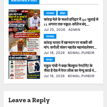
Related Post
g
उत्तराखंड
हरिद्वार
a
कांवड़ मेले के चलते हरिद्वार में 30 जुलाई से
t
11 अगस्त तक स्कूल-कॉलेज बंद,
ऑनलाइन होगी पढ़ाई
Jul 25, 2026
ADMIN
i
उत्तराखंड
कांवड़ यात्रा में खानपान पर सख्ती की
o
मांग: करौली शंकर महादेव महामंडलेश्वर
बोले— श्रद्धालुओं की आस्था से खिलवाड़
n
Jul 18, 2026
KOMAL.PUNDIR
बर्दाश्त नहीं
देहरादून
राहुल गांधी ने कहा बिल्कुल रेस्टोरेंट के
जैसा है देश में पेपर लीक का मेन्यू कार्ड मंच
पर ही रो पड़े रिया थापा के पिता।
Jul 18, 2026
KOMAL.PUNDIR
Leave a Reply