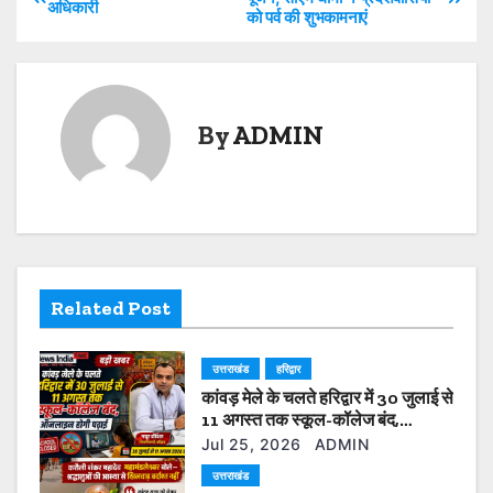
अधिकारी
A
b
Li
को पर्व की शुभकामनाएं
o
p
o
n
s
p
o
k
t
k
By
ADMIN
n
a
v
i
Related Post
g
उत्तराखंड
हरिद्वार
a
कांवड़ मेले के चलते हरिद्वार में 30 जुलाई से
t
11 अगस्त तक स्कूल-कॉलेज बंद,
ऑनलाइन होगी पढ़ाई
Jul 25, 2026
ADMIN
i
उत्तराखंड