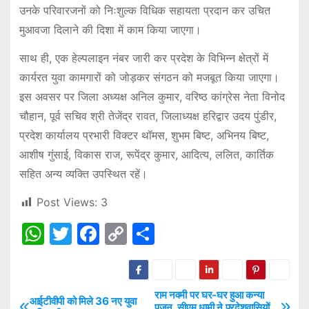
उनके परिवारजनों को निःशुल्क विधिक सहायता प्रदान कर उचित
मुआवजा दिलाने की दिशा में काम किया जाएगा।
साथ ही, एक हेल्पलाइन नंबर जारी कर प्रदेश के विभिन्न क्षेत्रों में
कार्यरत युवा कामगारों को जोड़कर संगठन को मजबूत किया जाएगा।
इस अवसर पर जिला अध्यक्ष अनिल कुमार, वरिष्ठ कांग्रेस नेता विनोद
चौहान, पूर्व सचिव श्री तेजेंद्र रावत, जिलाध्यक्ष हरिद्वार उदय पुंडीर,
प्रदेश कार्यालय प्रभारी विक्टर थॉमस, शुभम बिष्ट, अभिनय बिष्ट,
आशीष गुंसाई, विकास राज, रूपेंद्र कुमार, आदित्य, ललित, कार्तिक
सहित अन्य व्यक्ति उपस्थित रहें।
Post Views:
3
W
T
F
C
S
h
w
a
o
h
at
itt
c
p
ar
s
er
e
y
e
राम नवमी पर घर-घर हुआ कन्या
P
आईटीवीपी को मिले 36 नए युवा
पूजन, सीएम धामी ने प्रदेशवासियों