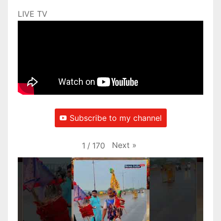
LIVE TV
Subscribe to my channel
Next
»
1
/
170