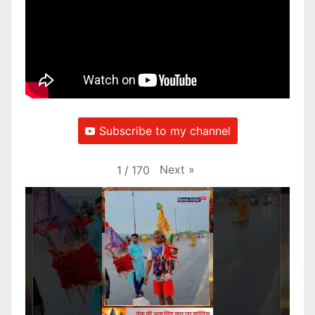
Subscribe to my channel
Next
»
1
/
170