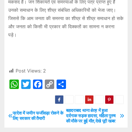
मकसद है। जन शिकायतें एवं समस्याओं के लिए पत्र प्राप्त हुए हैं
उनको समाधान के लिए शीघ्र संबंधित अधिकारियों को भेजा जाए।
जिससे कि आम जनता की समस्या का शीघ्र से शीघ्र समाधान हो सके
और जनता को किसी भी प्रकार की दिक्कतों का सामना न करना
पड़े।
Post Views:
2
W
T
F
C
S
h
w
a
o
h
at
itt
c
p
ar
s
er
e
y
e
बहादराबाद थाना क्षेत्र में हुआ
P
प्रदेश में जमीन फर्जीवाड़ा रोकने के
दर्दनाक सड़क हादसा, महिला पुरुष
लिए सरकार की तैयारी
A
b
Li
की मौके पर हुई मौत,देखे पूरी खबर
o
p
o
n