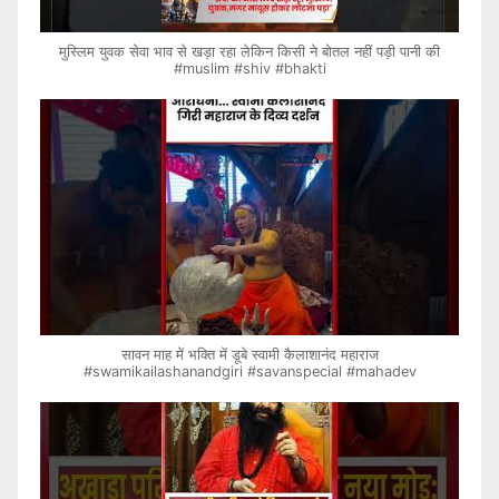
मुस्लिम युवक सेवा भाव से खड़ा रहा लेकिन किसी ने बोतल नहीं पड़ी पानी की
#muslim #shiv #bhakti
सावन माह में भक्ति में डूबे स्वामी कैलाशानंद महाराज
#swamikailashanandgiri #savanspecial #mahadev