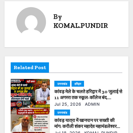
s
p
o
k
t
By
k
KOMAL.PUNDIR
n
a
v
i
Related Post
g
उत्तराखंड
हरिद्वार
a
कांवड़ मेले के चलते हरिद्वार में 30 जुलाई से
t
11 अगस्त तक स्कूल-कॉलेज बंद,
ऑनलाइन होगी पढ़ाई
Jul 25, 2026
ADMIN
i
उत्तराखंड
कांवड़ यात्रा में खानपान पर सख्ती की
o
मांग: करौली शंकर महादेव महामंडलेश्वर
बोले— श्रद्धालुओं की आस्था से खिलवाड़
Jul 18, 2026
KOMAL.PUNDIR