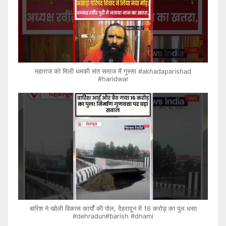
महाराज को मिली धमकी संत समाज मैं गुस्सा #akhadaparishad
#haridwar
बारिश ने खोली विकास कार्यों की पोल, देहरादून में 16 करोड़ का पुल धसा
#dehradun#barish #dhami