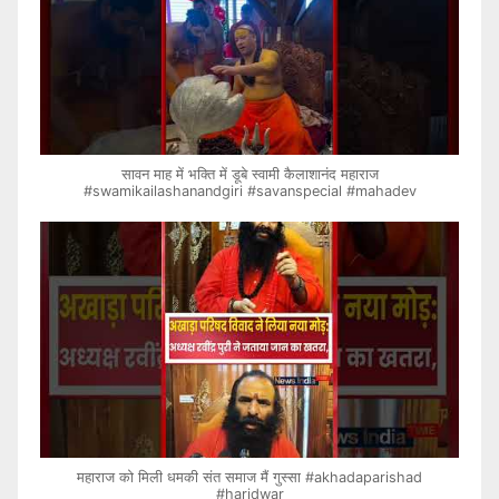
सावन माह में भक्ति में डूबे स्वामी कैलाशानंद महाराज
#swamikailashanandgiri #savanspecial #mahadev
महाराज को मिली धमकी संत समाज मैं गुस्सा #akhadaparishad
#haridwar