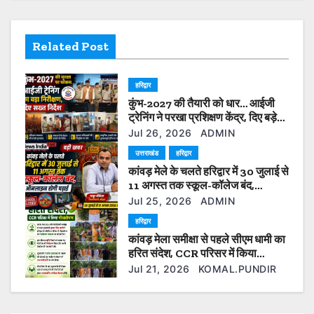
v
Related Post
i
g
हरिद्वार
a
कुंभ-2027 की तैयारी को धार… आईजी
ट्रेनिंग ने परखा प्रशिक्षण केंद्र, दिए बड़े
t
सुधार के निर्देश”
Jul 26, 2026
ADMIN
उत्तराखंड
हरिद्वार
i
कांवड़ मेले के चलते हरिद्वार में 30 जुलाई से
11 अगस्त तक स्कूल-कॉलेज बंद,
o
ऑनलाइन होगी पढ़ाई
Jul 25, 2026
ADMIN
n
हरिद्वार
कांवड़ मेला समीक्षा से पहले सीएम धामी का
हरित संदेश, CCR परिसर में किया
पौधारोपण
Jul 21, 2026
KOMAL.PUNDIR