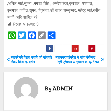
,अनिल भाई,सुषमा ,भगवत सिंह , अमरेश,रेखा,बृजपाल, यशपाल,
बृजभूषण कपिल,सुमन, प्रियंका,डॉ सपरा,रामकुमार, महेंद्र भाई,नवीन
त्यागी आदि शामिल रहे।
Post Views:
3
W
T
F
C
S
h
w
a
o
h
at
itt
c
p
ar
s
er
e
y
e
रुड़की को जिला बनाने की मांग को
महानगर कांग्रेस ने मांगा कैबिनेट
P
लेकर किया प्रदर्शन
मंत्री प्रेमचंद अग्रवाल का इस्तीफा
A
b
Li
o
p
o
n
s
p
o
k
By
ADMIN
t
k
n
a