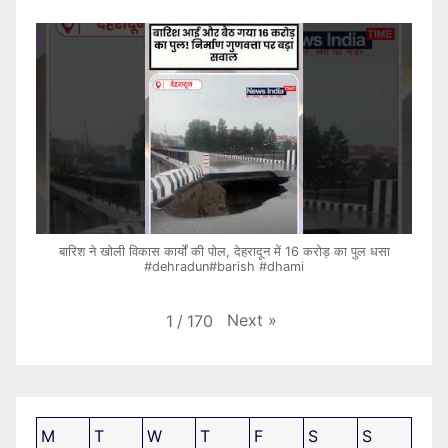
बारिश ने खोली विकास कार्यों की पोल, देहरादून में 16 करोड़ का पुल धसा
#dehradun#barish #dhami
Next
»
1
/
170
M
T
W
T
F
S
S