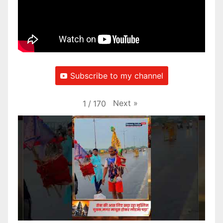
Subscribe to my channel
Next
»
1
/
170