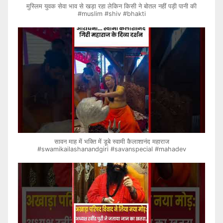
मुस्लिम युवक सेवा भाव से खड़ा रहा लेकिन किसी ने बोतल नहीं पड़ी पानी की
#muslim #shiv #bhakti
सावन माह में भक्ति में डूबे स्वामी कैलाशानंद महाराज
#swamikailashanandgiri #savanspecial #mahadev