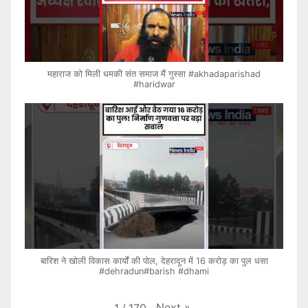
महाराज को मिली धमकी संत समाज मैं गुस्सा #akhadaparishad
#haridwar
बारिश ने खोली विकास कार्यों की पोल, देहरादून में 16 करोड़ का पुल धसा
#dehradun#barish #dhami
Next
»