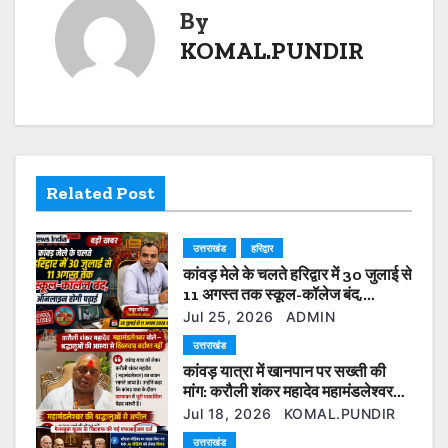
t
By
k
KOMAL.PUNDIR
n
a
v
i
Related Post
g
उत्तराखंड
हरिद्वार
a
कांवड़ मेले के चलते हरिद्वार में 30 जुलाई से
t
11 अगस्त तक स्कूल-कॉलेज बंद,
ऑनलाइन होगी पढ़ाई
Jul 25, 2026
ADMIN
i
उत्तराखंड
कांवड़ यात्रा में खानपान पर सख्ती की
o
मांग: करौली शंकर महादेव महामंडलेश्वर
बोले— श्रद्धालुओं की आस्था से खिलवाड़
n
Jul 18, 2026
KOMAL.PUNDIR
बर्दाश्त नहीं
उत्तराखंड