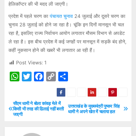
हेलिकॉप्टर की भी मदद ली जाएगी।
प्रदेश में पहले चरण का
पंचायत चुनाव
24 जुलाई और दूसरे चरण का
चुनाव 28 जुलाई को होने जा रहा है। चूंकि इन दिनों मानसून भी चल
रहा है, इसलिए राज्य निर्वाचन आयोग लगातार मौसम विभाग से अपडेट
ले रहा है। इस बीच प्रदेश में कई जगहों पर मानसून में सड़कें बंद होने,
कहीं नुकसान होने की खबरें भी लगातार आ रही हैं।
Post Views:
1
W
T
F
C
S
h
w
a
o
h
at
itt
c
p
ar
s
er
e
y
e
सीएम धामी ने बोला कांवड़ मेले में
P
उत्तराखंड के मुख्यमंत्री पुष्कर सिंह
किसी भी तरह की ढिलाई नहीं बरती
धामी ने अपने खेत में चलाया हल
A
b
Li
जाएगी
o
p
o
n
s
p
o
k