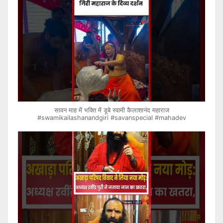
सावन माह में भक्ति में डूबे स्वामी कैलाशानंद महाराज
#swamikailashanandgiri #savanspecial #mahadev