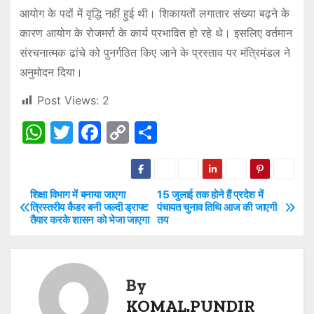
आयोग के पदों में वृद्धि नहीं हुई थी। शिकायतों लगातार संख्या बढ़ने के
कारण आयोग के रोजमर्रा के कार्य प्रभावित हो रहे थे। इसलिए वर्तमान
संरचनात्मक ढांचे को पुनर्गठित किए जाने के प्रस्ताव पर मंत्रिमंडल ने
अनुमोदन दिया।
Post Views:
2
W
T
F
C
S
h
w
a
o
h
at
itt
c
p
ar
s
er
e
y
e
शिक्षा विभाग में बनाया जाएगा
15 जुलाई तक होने हैं प्रदेश में
P
त्रिस्तरीय कैडर बनी जल्दी ड्राफ्ट
पंचायत चुनाव तिथि आज की जाएगी
A
b
Li
तैयार करके शासन को भेजा जाएगा
तय
o
p
o
n
s
p
o
k
t
By
k
KOMAL.PUNDIR