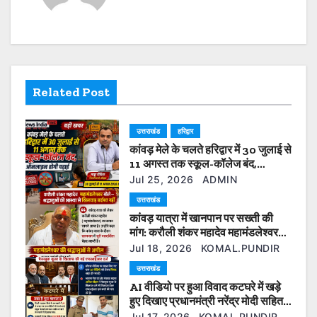
n
a
v
i
Related Post
g
उत्तराखंड
हरिद्वार
a
कांवड़ मेले के चलते हरिद्वार में 30 जुलाई से
t
11 अगस्त तक स्कूल-कॉलेज बंद,
ऑनलाइन होगी पढ़ाई
Jul 25, 2026
ADMIN
i
उत्तराखंड
कांवड़ यात्रा में खानपान पर सख्ती की
o
मांग: करौली शंकर महादेव महामंडलेश्वर
बोले— श्रद्धालुओं की आस्था से खिलवाड़
n
Jul 18, 2026
KOMAL.PUNDIR
बर्दाश्त नहीं
उत्तराखंड
AI वीडियो पर हुआ विवाद कटघरे में खड़े
हुए दिखाए प्रधानमंत्री नरेंद्र मोदी सहित
कई ओर नेता फेसबुक यूजर के खिलाफ की
Jul 17, 2026
KOMAL.PUNDIR