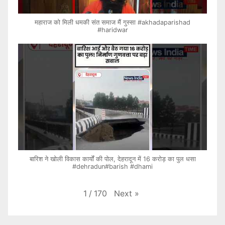
महाराज को मिली धमकी संत समाज मैं गुस्सा #akhadaparishad
#haridwar
बारिश ने खोली विकास कार्यों की पोल, देहरादून में 16 करोड़ का पुल धसा
#dehradun#barish #dhami
Next
»
1
/
170