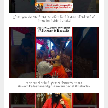
मुस्लिम युवक सेवा भाव से खड़ा रहा लेकिन किसी ने बोतल नहीं पड़ी पानी की
#muslim #shiv #bhakti
सावन माह में भक्ति में डूबे स्वामी कैलाशानंद महाराज
#swamikailashanandgiri #savanspecial #mahadev