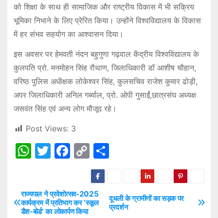
को शिक्षा के साथ ही सामाजिक और राष्ट्रीय विकास में भी सक्रिय
भूमिका निभाने के लिए प्रेरित किया। उन्होंने विश्वविद्यालय के विकास
में हर संभव सहयोग का आश्वासन दिया।
इस अवसर पर हेमवती नंदन बहुगुणा गढ़वाल केंद्रीय विश्वविद्यालय के
कुलपति प्रो. मनमोहन सिंह रौथाण, जिलाधिकारी डॉ आशीष चौहान,
वरिष्ठ पुलिस अधीक्षक लोकेश्वर सिंह, कुलसचिव राजेश कुमार ढोड़ी,
अपर जिलाधिकारी अनिल गर्ब्याल, प्रो. ओपी गुसाईं,छात्रसंघ अध्यक्ष
जसवंत सिंह एवं अन्य लोग मौजूद रहे।
Post Views:
3
W
T
F
C
S
h
w
a
o
h
at
itt
c
p
ar
s
er
e
y
e
राज्यपाल ने प्रवेशोत्सव-2025
P
दूधली के ग्रामीणों का सड़क पर
कार्यक्रम में प्रतिभाग कर ‘स्कूल
प्रदर्शन
A
b
Li
डैश-बोर्ड’ का लोकार्पण किया