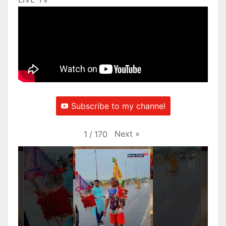
Subscribe to my channel
Next
»
1
/
170