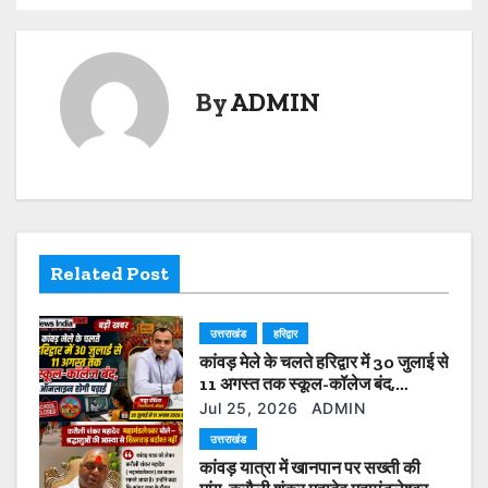
o
p
o
n
s
p
o
k
t
k
By
ADMIN
n
a
v
i
Related Post
g
उत्तराखंड
हरिद्वार
a
कांवड़ मेले के चलते हरिद्वार में 30 जुलाई से
t
11 अगस्त तक स्कूल-कॉलेज बंद,
ऑनलाइन होगी पढ़ाई
Jul 25, 2026
ADMIN
i
उत्तराखंड
कांवड़ यात्रा में खानपान पर सख्ती की
o