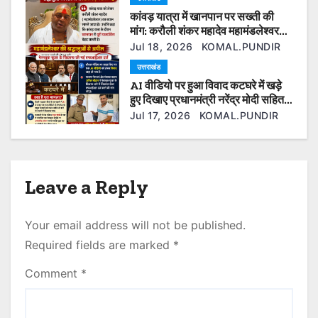
कांवड़ यात्रा में खानपान पर सख्ती की
o
मांग: करौली शंकर महादेव महामंडलेश्वर
बोले— श्रद्धालुओं की आस्था से खिलवाड़
n
Jul 18, 2026
KOMAL.PUNDIR
बर्दाश्त नहीं
उत्तराखंड
AI वीडियो पर हुआ विवाद कटघरे में खड़े
हुए दिखाए प्रधानमंत्री नरेंद्र मोदी सहित
कई ओर नेता फेसबुक यूजर के खिलाफ की
Jul 17, 2026
KOMAL.PUNDIR
गई एफआईआर दर्ज।
Leave a Reply
Your email address will not be published.
Required fields are marked
*
Comment
*