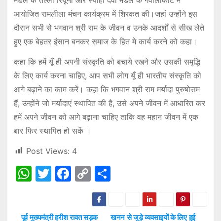
मंडल के तल्ला रियूनी और स्याही देवी मंडल के गवालाकोट में
आयोजित रामलीला मंचन कार्यक्रम में शिरकत की।जहां उन्होंने इस
दौरान सभी से भगवान श्री राम के जीवन व उनके आदर्शों से सीख लेते
हुए एक बेहतर इंसान बनकर समाज के हित मे कार्य करने को कहा।
कहा कि हमें यूँ ही अपनी संस्कृति को बचाये रखने और उसकी समृद्धि
के लिए कार्य करना चाहिए, आप सभी लोग यूँ ही भारतीय संस्कृति को
आगे बढ़ाने का काम करें। कहा कि भगवान श्री राम मर्यादा पुरुषोत्तम
हैं, उन्होंने जो मर्यादाएं स्थापित की है, उसे अपने जीवन में आधारित कर
हमें अपने जीवन को आगे बढ़ाना चाहिए ताकि वह महान जीवन में एक
बार फिर स्थापित हो सकें ।
Post Views:
4
W
T
F
C
S
h
w
a
o
h
at
itt
c
p
ar
s
er
e
y
e
पूर्व मुख्यमंत्री हरीश रावत सड़क
खनन से जुड़े व्यवसाइयों के लिए हुई