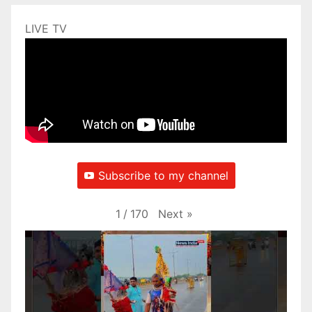
LIVE TV
Subscribe to my channel
Next
»
1
/
170