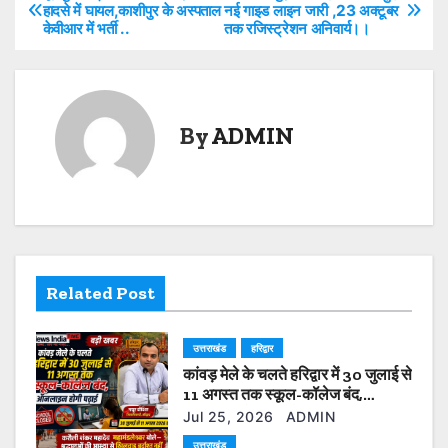
P
हादसे में घायल,काशीपुर के अस्पताल
नई गाइड लाइन जारी ,23 अक्टूबर
A
b
Li
केवीआर में भर्ती ..
तक रजिस्ट्रेशन अनिवार्य।।
o
p
o
n
s
p
o
k
t
k
By
ADMIN
n
a
v
i
Related Post
g
उत्तराखंड
हरिद्वार
a
कांवड़ मेले के चलते हरिद्वार में 30 जुलाई से
t
11 अगस्त तक स्कूल-कॉलेज बंद,
ऑनलाइन होगी पढ़ाई
Jul 25, 2026
ADMIN
i
उत्तराखंड