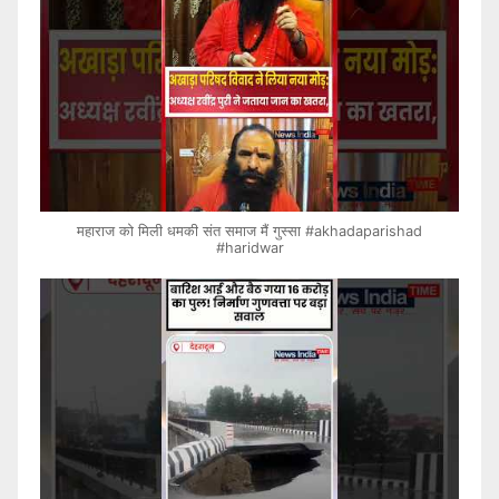
महाराज को मिली धमकी संत समाज मैं गुस्सा #akhadaparishad
#haridwar