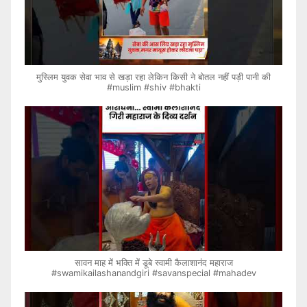
मुस्लिम युवक सेवा भाव से खड़ा रहा लेकिन किसी ने बोतल नहीं पड़ी पानी की
#muslim #shiv #bhakti
सावन माह में भक्ति में डूबे स्वामी कैलाशानंद महाराज
#swamikailashanandgiri #savanspecial #mahadev