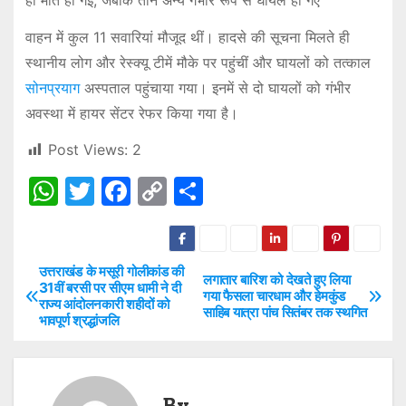
वाहन में कुल 11 सवारियां मौजूद थीं। हादसे की सूचना मिलते ही
स्थानीय लोग और रेस्क्यू टीमें मौके पर पहुंचीं और घायलों को तत्काल
सोनप्रयाग
अस्पताल पहुंचाया गया। इनमें से दो घायलों को गंभीर
अवस्था में हायर सेंटर रेफर किया गया है।
Post Views:
2
W
T
F
C
S
h
w
a
o
h
at
itt
c
p
ar
s
er
e
y
e
उत्तराखंड के मसूरी गोलीकांड की
P
लगातार बारिश को देखते हुए लिया
31वीं बरसी पर सीएम धामी ने दी
गया फैसला चारधाम और हेमकुंड
A
b
Li
राज्य आंदोलनकारी शहीदों को
o
साहिब यात्रा पांच सितंबर तक स्थगित
भावपूर्ण श्रद्धांजलि
p
o
n
s
p
o
k
t
k
By