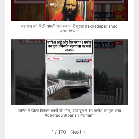
महाराज को मिली धमकी संत समाज मैं गुस्सा #akhadaparishad
#haridwar
बारिश ने खोली विकास कार्यों की पोल, देहरादून में 16 करोड़ का पुल धसा
#dehradun#barish #dhami
Next
»
1
/
170