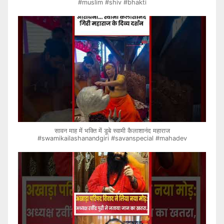
#muslim #shiv #bhakti
सावन माह में भक्ति में डूबे स्वामी कैलाशानंद महाराज
#swamikailashanandgiri #savanspecial #mahadev