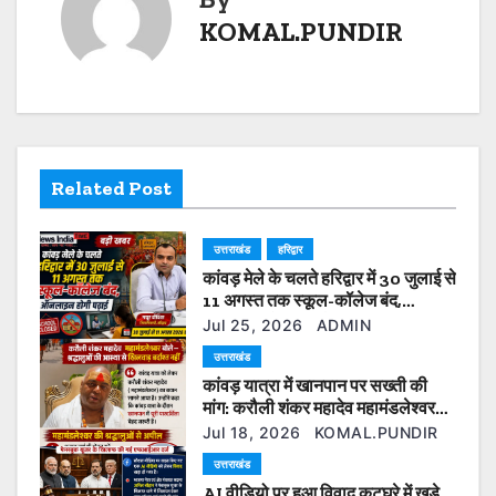
n
KOMAL.PUNDIR
a
v
i
Related Post
g
a
उत्तराखंड
हरिद्वार
कांवड़ मेले के चलते हरिद्वार में 30 जुलाई से
t
11 अगस्त तक स्कूल-कॉलेज बंद,
ऑनलाइन होगी पढ़ाई
i
Jul 25, 2026
ADMIN
उत्तराखंड
o
कांवड़ यात्रा में खानपान पर सख्ती की
मांग: करौली शंकर महादेव महामंडलेश्वर
n
बोले— श्रद्धालुओं की आस्था से खिलवाड़
Jul 18, 2026
KOMAL.PUNDIR
बर्दाश्त नहीं
उत्तराखंड
AI वीडियो पर हुआ विवाद कटघरे में खड़े