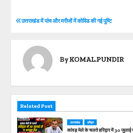
at
itt
c
p
ar
s
er
e
y
e
P
उत्तराखंड में पांच और मरीजों में कोविड की गई पुष्टि
A
b
Li
o
p
o
n
s
p
o
k
t
k
By
KOMAL.PUNDIR
n
a
v
i
Related Post
g
उत्तराखंड
हरिद्वार
a
कांवड़ मेले के चलते हरिद्वार में 30 जुलाई 