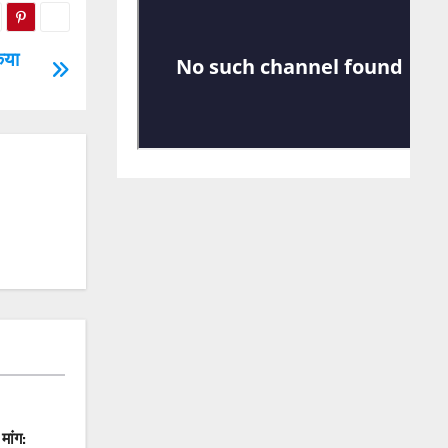
िया
मांग: