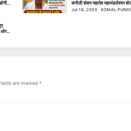
होगी
करौली शंकर महादेव महामंडलेश्वर ब
श्रद्धालुओं की आस्था से खिलवाड़ बर्दा
Jul 18, 2026
KOMAL.PUNDI
ुए
ई ओर
एफआईआर
fields are marked
*