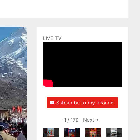
LIVE TV
Subscribe to my channel
Next
»
1
/
170