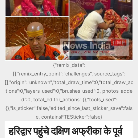
{"remix_data":
[],"remix_entry_point":"challenges","source_tags":
[],"origin":"unknown","total_draw_time":0,"total_draw_ac
tions":0,"layers_used":0,"brushes_used":0,"photos_adde
d":0,"total_editor_actions":{},"tools_used":
{},"is_sticker":false,"edited_since_last_sticker_save":fals
e,"containsFTESticker":false}
हरिद्वार पहुंचे दक्षिण अफ्रीका के पूर्व