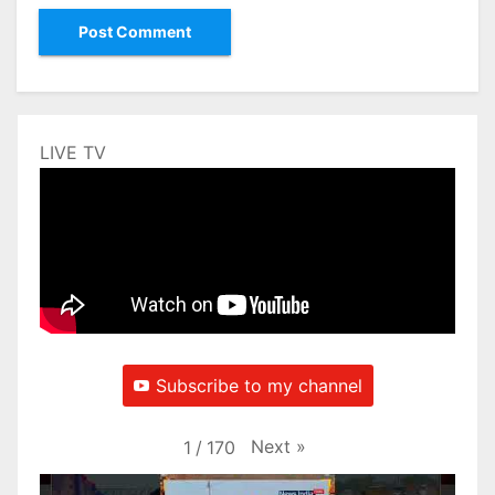
LIVE TV
Subscribe to my channel
Next
»
1
/
170