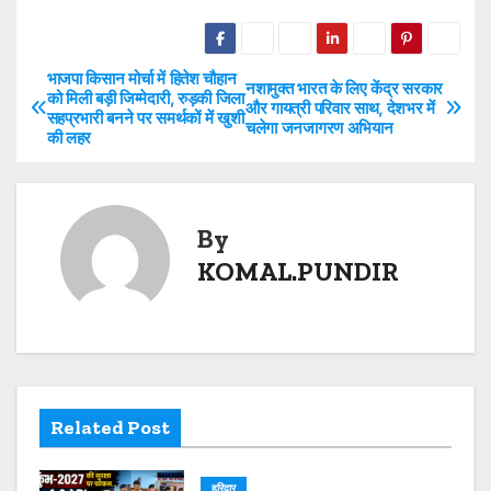
h
w
a
o
h
at
itt
c
p
ar
s
er
e
y
e
भाजपा किसान मोर्चा में हितेश चौहान
P
नशामुक्त भारत के लिए केंद्र सरकार
को मिली बड़ी जिम्मेदारी, रुड़की जिला
और गायत्री परिवार साथ, देशभर में
A
b
Li
सहप्रभारी बनने पर समर्थकों में खुशी
o
चलेगा जनजागरण अभियान
की लहर
p
o
n
s
p
o
k
t
k
By
n
KOMAL.PUNDIR
a
v
i
Related Post
g
a
हरिद्वार