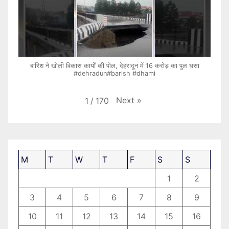
बारिश ने खोली विकास कार्यों की पोल, देहरादून में 16 करोड़ का पुल धसा
#dehradun#barish #dhami
Next
»
1
/
170
M
T
W
T
F
S
S
1
2
3
4
5
6
7
8
9
10
11
12
13
14
15
16