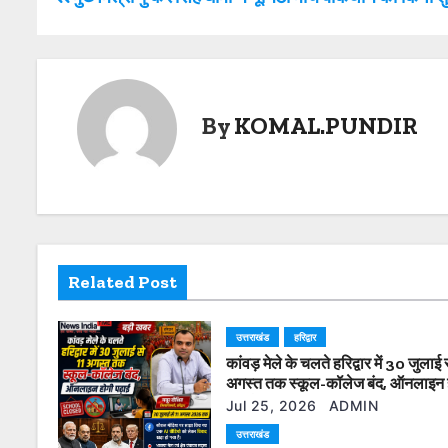
A
b
Li
o
p
o
n
s
p
o
k
t
k
By
KOMAL.PUNDIR
n
a
v
i
Related Post
g
उत्तराखंड
हरिद्वार
a
कांवड़ मेले के चलते हरिद्वार में 30 जुलाई 
t
अगस्त तक स्कूल-कॉलेज बंद, ऑनलाइन 
पढ़ाई
Jul 25, 2026
ADMIN
i
उत्तराखंड