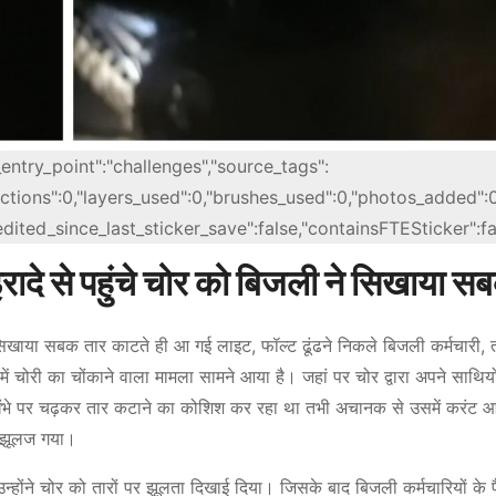
_entry_point":"challenges","source_tags":
actions":0,"layers_used":0,"brushes_used":0,"photos_added":0
,"edited_since_last_sticker_save":false,"containsFTESticker":fa
रादे से पहुंचे चोर को ब‍िजली ने स‍िखाया स
ने स‍िखाया सबक तार काटते ही आ गई लाइट, फॉल्ट ढूंढने निकले बिजली कर्मचारी, त
में चोरी का चोंकाने वाला मामला सामने आया है। जहां पर चोर द्वारा अपने साथिय
 खंभे पर चढ़कर तार कटाने का कोशिश कर रहा था तभी अचानक से उसमें करंट 
ह झूलज गया।
उन्होंने चोर को तारों पर झूलता दिखाई दिया। जिसके बाद बिजली कर्मचारियों के पै