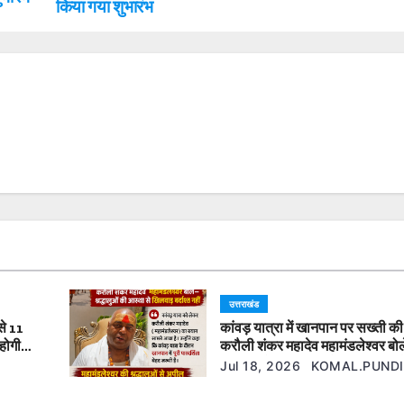
किया गया शुभारंभ
उत्तराखंड
से 11
कांवड़ यात्रा में खानपान पर सख्ती की 
होगी
करौली शंकर महादेव महामंडलेश्वर ब
श्रद्धालुओं की आस्था से खिलवाड़ बर्दा
Jul 18, 2026
KOMAL.PUNDI