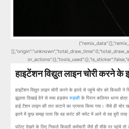
{"remix_data":[],"remix
[],"origin":"unknown","total_draw_time":0,"total_draw_
or_actions":{},"tools_used":{},"is_sticker":false
हाइटेंशन विद्युत लाइन चोरी करने के इ
हाइटेंशन विद्युत लाइन चोरी करने के इरादे से पहुंचे चोर को ब‍िजली 
झूलता दिखाई देने से मचा हड़कंप
रुड़की
के पिरान कलियर थाना क्षेत्र 
हाई टेंशन लाइन की तार कटाने का प्रयास किया गया। जैसे ही चोर
इतने में कुछ समझ पाता कि वह करंट की चपेट में आने से वह बुरी तर
फॉल्ट देखने के लिए निकले बिजली कर्मचारी जैसे ही मौके पर पहुंचे तो 