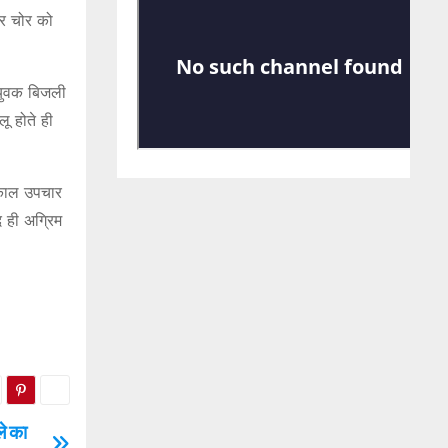
कर चोर को
क युवक बिजली
ू होते ही
्काल उपचार
द ही अग्रिम
ले का