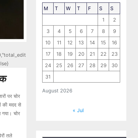
M
T
W
T
F
S
S
1
2
3
4
5
6
7
8
9
10
11
12
13
14
15
16
17
18
19
20
21
22
23
,"total_edit
lse}
24
25
26
27
28
29
30
बक
31
August 2026
ारों पर चोर
ों की मदद से
« Jul
आ गया। चोर
रों तले