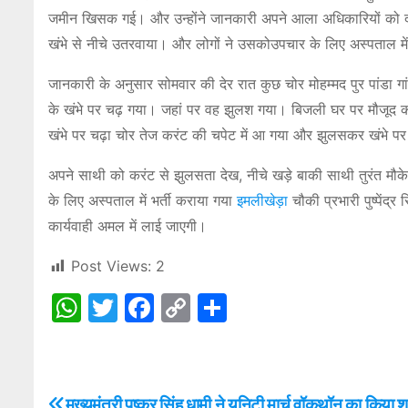
जमीन खिसक गई। और उन्होंने जानकारी अपने आला अधिकारियों को दी। स
खंभे से नीचे उतरवाया। और लोगों ने उसकोउपचार के लिए अस्पताल में 
जानकारी के अनुसार सोमवार की देर रात कुछ चोर मोहम्मद पुर पांडा गांव
के खंभे पर चढ़ गया। जहां पर वह झुलश गया। बिजली घर पर मौजूद कर्
खंभे पर चढ़ा चोर तेज करंट की चपेट में आ गया और झुलसकर खंभे 
अपने साथी को करंट से झुलसता देख, नीचे खड़े बाकी साथी तुरंत मौ
के लिए अस्पताल में भर्ती कराया गया
इमलीखेड़ा
चौकी प्रभारी पुष्पेंद्
कार्यवाही अमल में लाई जाएगी।
Post Views:
2
W
T
F
C
S
h
w
a
o
h
at
itt
c
p
ar
s
er
e
y
e
P
मुख्यमंत्री पुष्कर सिंह धामी ने यूनिटी मार्च वॉकथॉन का किया श