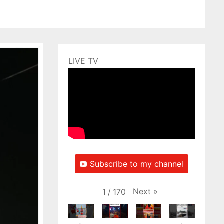
LIVE TV
Subscribe to my channel
Next
»
1
/
170