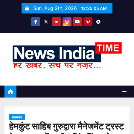
S
Sun. Aug 9th, 2026
12:35:06 AM
k
i
p
t
o
c
o
n
t
e
n
t
उत्तराखंड
हेमकुंट साहिब गुरुद्वारा मैनेजमेंट ट्रस्ट