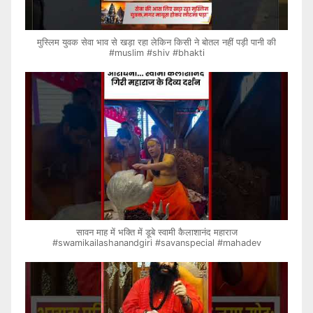
मुस्लिम युवक सेवा भाव से खड़ा रहा लेकिन किसी ने बोतल नहीं पड़ी पानी की
#muslim #shiv #bhakti
सावन माह में भक्ति में डूबे स्वामी कैलाशानंद महाराज
#swamikailashanandgiri #savanspecial #mahadev