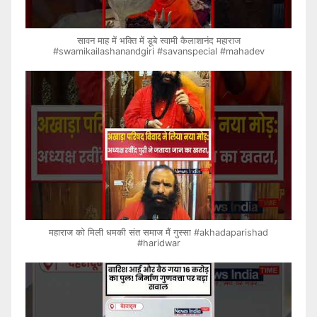
सावन माह में भक्ति में डूबे स्वामी कैलाशानंद महाराज
#swamikailashanandgiri #savanspecial #mahadev
महाराज को मिली धमकी संत समाज मैं गुस्सा #akhadaparishad
#haridwar