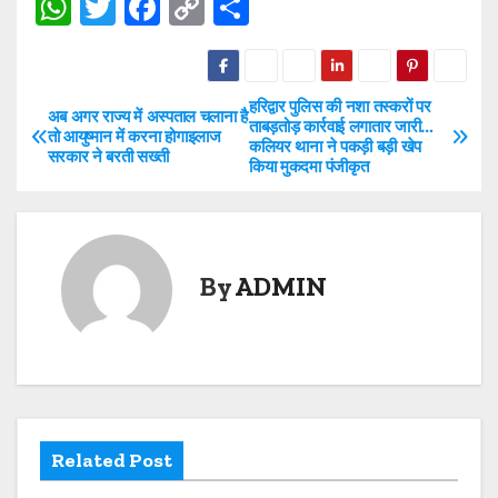
W
T
F
C
S
h
w
a
o
h
at
itt
c
p
ar
s
er
e
y
e
हरिद्वार पुलिस की नशा तस्करों पर
P
अब अगर राज्य में अस्पताल चलाना है
ताबड़तोड़ कार्रवाई लगातार जारी…
तो आयुष्मान में करना होगाइलाज
A
b
Li
कलियर थाना ने पकड़ी बड़ी खेप
o
सरकार ने बरती सख्ती
किया मुकदमा पंजीकृत
p
o
n
s
p
o
k
t
k
By
ADMIN
n
a
v
i
Related Post
g