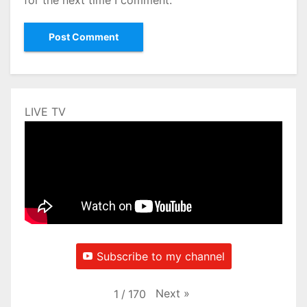
LIVE TV
Subscribe to my channel
Next
»
1
/
170