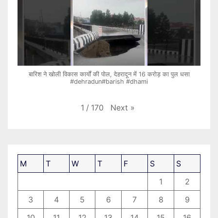
बारिश ने खोली विकास कार्यों की पोल, देहरादून में 16 करोड़ का पुल धसा
#dehradun#barish #dhami
Next
»
1
/
170
M
T
W
T
F
S
S
1
2
3
4
5
6
7
8
9
10
11
12
13
14
15
16