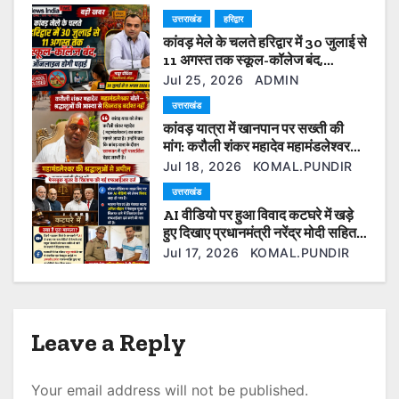
a
उत्तराखंड
हरिद्वार
कांवड़ मेले के चलते हरिद्वार में 30 जुलाई से
t
11 अगस्त तक स्कूल-कॉलेज बंद,
ऑनलाइन होगी पढ़ाई
i
Jul 25, 2026
ADMIN
उत्तराखंड
o
कांवड़ यात्रा में खानपान पर सख्ती की
मांग: करौली शंकर महादेव महामंडलेश्वर
n
बोले— श्रद्धालुओं की आस्था से खिलवाड़
Jul 18, 2026
KOMAL.PUNDIR
बर्दाश्त नहीं
उत्तराखंड
AI वीडियो पर हुआ विवाद कटघरे में खड़े
हुए दिखाए प्रधानमंत्री नरेंद्र मोदी सहित
कई ओर नेता फेसबुक यूजर के खिलाफ की
Jul 17, 2026
KOMAL.PUNDIR
गई एफआईआर दर्ज।
Leave a Reply
Your email address will not be published.