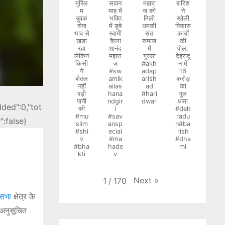
मुस्लि
सावन
महारा
बारिश
म
माह में
ज को
ने
युवक
भक्ति
मिली
खोली
सेवा
में डूबे
धमकी
विकास
भाव से
स्वामी
संत
कार्यों
खड़ा
कैला
समाज
की
रहा
शानंद
मैं
पोल,
लेकिन
महारा
गुस्सा
देहरादू
किसी
ज
#akh
न में
ने
#sw
adap
16
बोतल
amik
arish
करोड़
नहीं
ailas
ad
का
पड़ी
hana
#hari
पुल
पानी
ndgir
dwar
धसा
dded":0,"tot
की
i
#deh
#mu
#sav
radu
":false}
slim
ansp
n#ba
#shi
ecial
rish
v
#ma
#dha
#bha
hade
mi
kti
v
Next
»
1
/
170
नसभा
क्षेत्र के
 अनुसूचित