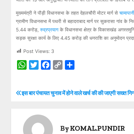
मुख्यमंत्री ने पौड़ी विधानसभा के तहत देहलचौरी मोटर मार्ग से
चामापान
ग्रामीण विधानसभा में पथरी से बहादराबाद मार्ग पर सुकरासा गांव के 
5.44 करोड़,
रुद्रप्रयाग
के विधानसभा क्षेत्र के विकासखंड अगस्तमुनि
सड़क सुरक्षा कार्य के लिए 4.45 करोड़ की धनराशि का अनुमोदन प्र
Post Views:
3
W
T
F
C
S
h
w
a
o
h
at
itt
c
p
ar
s
er
e
y
e
इस बार पंचायत चुनाव में होने वाले खर्च की की जाएगी सख्त नि
P
A
b
Li
o
p
o
n
s
p
o
k
By
KOMAL.PUNDIR
t
k