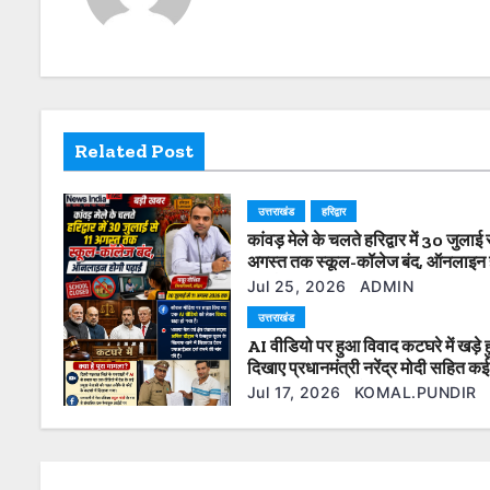
n
a
v
Related Post
i
g
उत्तराखंड
हरिद्वार
कांवड़ मेले के चलते हरिद्वार में 30 जुलाई 
a
अगस्त तक स्कूल-कॉलेज बंद, ऑनलाइन 
पढ़ाई
t
Jul 25, 2026
ADMIN
उत्तराखंड
i
AI वीडियो पर हुआ विवाद कटघरे में खड़े ह
दिखाए प्रधानमंत्री नरेंद्र मोदी सहित क
o
नेता फेसबुक यूजर के खिलाफ की गई 
Jul 17, 2026
KOMAL.PUNDIR
दर्ज।
n