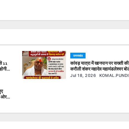
उत्तराखंड
से 11
कांवड़ यात्रा में खानपान पर सख्ती की 
होगी
करौली शंकर महादेव महामंडलेश्वर ब
श्रद्धालुओं की आस्था से खिलवाड़ बर्दा
Jul 18, 2026
KOMAL.PUNDI
ुए
ई ओर
एफआईआर