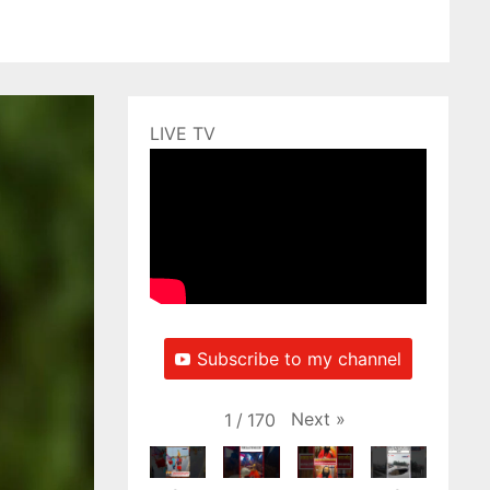
LIVE TV
Subscribe to my channel
Next
»
1
/
170