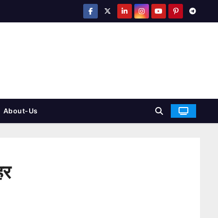
About-Us
हर