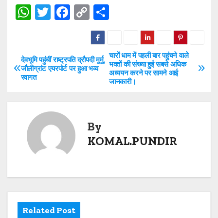
W
T
F
C
S
h
w
a
o
h
at
itt
c
p
ar
s
er
e
y
e
चारों धाम में पहली बार पहुंचने वाले
P
देवभूमि पहुंचीं राष्ट्रपति द्रौपदी मुर्मु,
भक्तों की संख्या हुई सबसे अधिक
जौलीग्रांट एयरपोर्ट पर हुआ भव्य
A
b
Li
अध्ययन करने पर सामने आई
o
स्वागत
जानकारी।
p
o
n
s
p
o
k
t
k
By
n
KOMAL.PUNDIR
a
v
i
Related Post
g