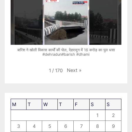
बारिश ने खोली विकास कार्यों की पोल, देहरादून में 16 करोड़ का पुल धसा
#dehradun#barish #dhami
Next
»
1
/
170
M
T
W
T
F
S
S
1
2
3
4
5
6
7
8
9