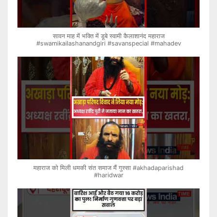
सावन माह में भक्ति में डूबे स्वामी कैलाशानंद महाराज
#swamikailashanandgiri #savanspecial #mahadev
महाराज को मिली धमकी संत समाज मैं गुस्सा #akhadaparishad
#haridwar