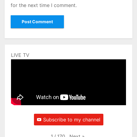
for the next time I comment.
LIVE TV
Subscribe to my channel
Next
»
1
/
170