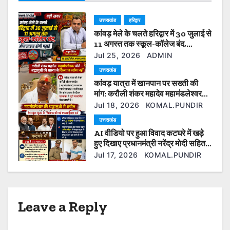
a
उत्तराखंड
हरिद्वार
कांवड़ मेले के चलते हरिद्वार में 30 जुलाई से
t
11 अगस्त तक स्कूल-कॉलेज बंद,
ऑनलाइन होगी पढ़ाई
i
Jul 25, 2026
ADMIN
उत्तराखंड
o
कांवड़ यात्रा में खानपान पर सख्ती की
मांग: करौली शंकर महादेव महामंडलेश्वर
n
बोले— श्रद्धालुओं की आस्था से खिलवाड़
Jul 18, 2026
KOMAL.PUNDIR
बर्दाश्त नहीं
उत्तराखंड
AI वीडियो पर हुआ विवाद कटघरे में खड़े
हुए दिखाए प्रधानमंत्री नरेंद्र मोदी सहित
कई ओर नेता फेसबुक यूजर के खिलाफ की
Jul 17, 2026
KOMAL.PUNDIR
गई एफआईआर दर्ज।
Leave a Reply