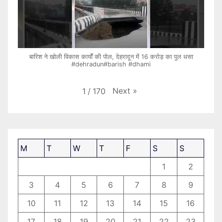
बारिश ने खोली विकास कार्यों की पोल, देहरादून में 16 करोड़ का पुल धसा
#dehradun#barish #dhami
Next
»
1
/
170
M
T
W
T
F
S
S
1
2
3
4
5
6
7
8
9
10
11
12
13
14
15
16
17
18
19
20
21
22
23