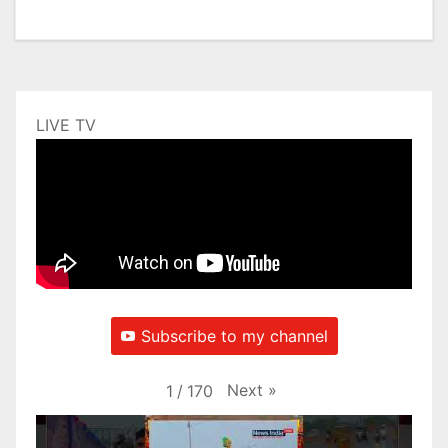
LIVE TV
Subscribe to my channel
Next
»
1
/
170