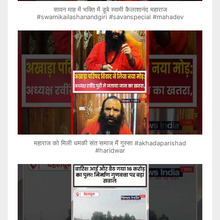
सावन माह में भक्ति में डूबे स्वामी कैलाशानंद महाराज
#swamikailashanandgiri #savanspecial #mahadev
महाराज को मिली धमकी संत समाज मैं गुस्सा #akhadaparishad
#haridwar