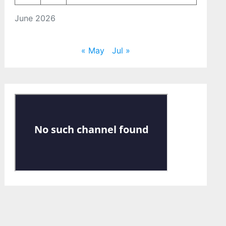
June 2026
« May
Jul »