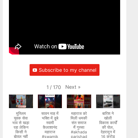
Subscribe to my channel
Next
»
1
/
170
मुस्लिम
सावन माह में
महाराज को
बारिश ने
युवक सेवा
भक्ति में डूबे
मिली धमकी
खोली
भाव से खड़ा
स्वामी
संत समाज
विकास कार्यों
रहा लेकिन
कैलाशानंद
मैं गुस्सा
की पोल,
किसी ने
महाराज
#akhada
देहरादून में
बोतल नहीं
#swamik
parishad
16 करोड़