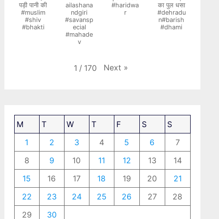
पड़ी पानी की
ailashana
#haridwa
का पुल धसा
#muslim
ndgiri
r
#dehradu
#shiv
#savansp
n#barish
#bhakti
ecial
#dhami
#mahade
v
Next
»
1
/
170
M
T
W
T
F
S
S
1
2
3
4
5
6
7
8
9
10
11
12
13
14
15
16
17
18
19
20
21
22
23
24
25
26
27
28
29
30