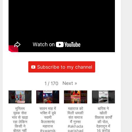
Subscribe to my channel
Next
»
1
/
170
मुस्लिम
सावन माह में
महाराज को
बारिश ने
युवक सेवा
भक्ति में डूबे
मिली धमकी
खोली
भाव से खड़ा
स्वामी
संत समाज
विकास कार्यों
रहा लेकिन
कैलाशानंद
मैं गुस्सा
की पोल,
किसी ने
महाराज
#akhada
देहरादून में
बोतल नहीं
#swamik
parishad
16 करोड़