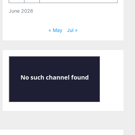
June 2026
« May
Jul »