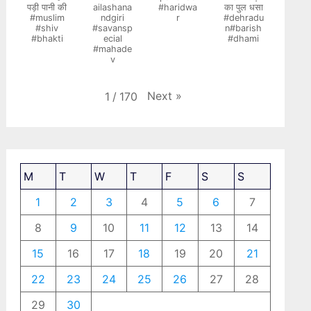
पड़ी पानी की
ailashana
#haridwa
का पुल धसा
#muslim
ndgiri
r
#dehradu
#shiv
#savansp
n#barish
#bhakti
ecial
#dhami
#mahade
v
Next
»
1
/
170
M
T
W
T
F
S
S
1
2
3
4
5
6
7
8
9
10
11
12
13
14
15
16
17
18
19
20
21
22
23
24
25
26
27
28
29
30