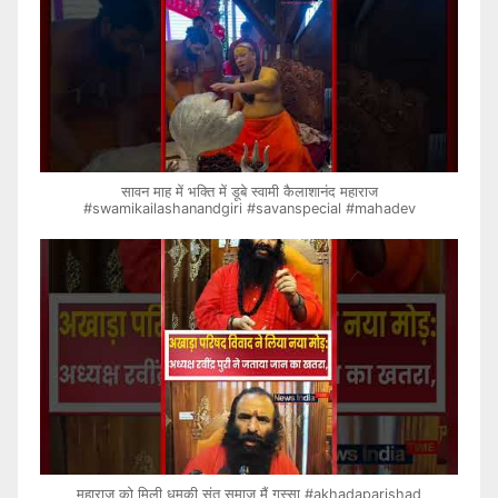
सावन माह में भक्ति में डूबे स्वामी कैलाशानंद महाराज
#swamikailashanandgiri #savanspecial #mahadev
महाराज को मिली धमकी संत समाज मैं गुस्सा #akhadaparishad