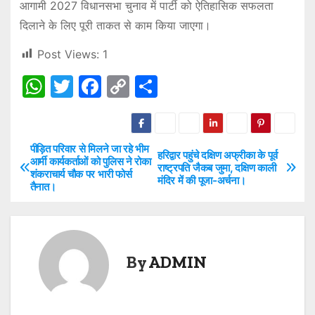
आगामी 2027 विधानसभा चुनाव में पार्टी को ऐतिहासिक सफलता
दिलाने के लिए पूरी ताकत से काम किया जाएगा।
Post Views:
1
W
T
F
C
S
h
w
a
o
h
at
itt
c
p
ar
s
er
e
y
e
पीड़ित परिवार से मिलने जा रहे भीम
P
हरिद्वार पहुंचे दक्षिण अफ्रीका के पूर्व
आर्मी कार्यकर्ताओं को पुलिस ने रोका
राष्ट्रपति जैकब जुमा, दक्षिण काली
A
b
Li
शंकराचार्य चौक पर भारी फोर्स
o
मंदिर में की पूजा-अर्चना।
तैनात।
p
o
n
s
p
o
k
t
k
By
ADMIN
n
a