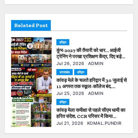
v
i
Related Post
g
a
हरिद्वार
कुंभ-2027 की तैयारी को धार… आईजी
t
ट्रेनिंग ने परखा प्रशिक्षण केंद्र, दिए बड़े
सुधार के निर्देश”
i
Jul 26, 2026
ADMIN
उत्तराखंड
हरिद्वार
o
कांवड़ मेले के चलते हरिद्वार में 30 जुलाई से
11 अगस्त तक स्कूल-कॉलेज बंद,
n
ऑनलाइन होगी पढ़ाई
Jul 25, 2026
ADMIN
हरिद्वार
कांवड़ मेला समीक्षा से पहले सीएम धामी का
हरित संदेश, CCR परिसर में किया
पौधारोपण
Jul 21, 2026
KOMAL.PUNDIR