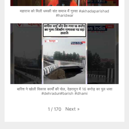
महाराज को मिली धमकी संत समाज मैं गुस्सा #akhadaparishad
#haridwar
बारिश ने खोली विकास कार्यों की पोल, देहरादून में 16 करोड़ का पुल धसा
#dehradun#barish #dhami
Next
»
1
/
170