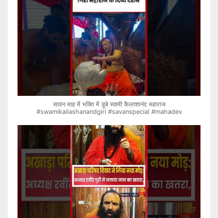
सावन माह में भक्ति में डूबे स्वामी कैलाशानंद महाराज
#swamikailashanandgiri #savanspecial #mahadev