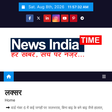
S
Sat. Aug 8th, 2026
11:57:33 AM
k
i
p
t
o
c
o
n
t
e
n
t
लक्सर
Home
वार्ड नंबर 6 में कई जगहों पर जलभराव, बिना बाढ़ के बने बाढ़ जैसे हालात,