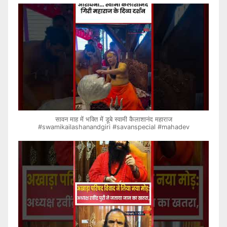
सावन माह में भक्ति में डूबे स्वामी कैलाशानंद महाराज
#swamikailashanandgiri #savanspecial #mahadev