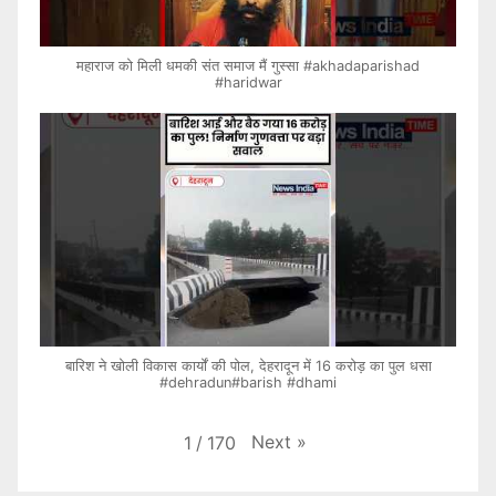
महाराज को मिली धमकी संत समाज मैं गुस्सा #akhadaparishad
#haridwar
बारिश ने खोली विकास कार्यों की पोल, देहरादून में 16 करोड़ का पुल धसा
#dehradun#barish #dhami
Next
»
1
/
170