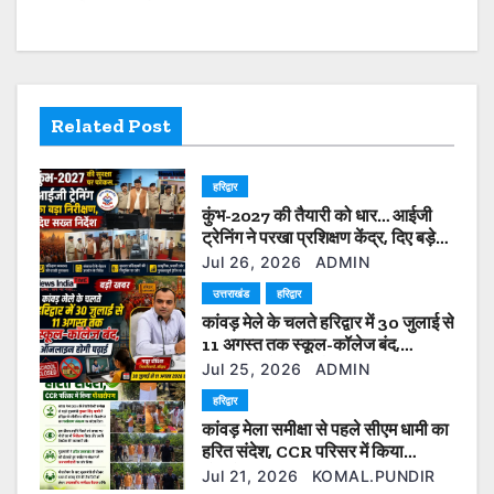
a
v
i
Related Post
g
हरिद्वार
a
कुंभ-2027 की तैयारी को धार… आईजी
t
ट्रेनिंग ने परखा प्रशिक्षण केंद्र, दिए बड़े
सुधार के निर्देश”
Jul 26, 2026
ADMIN
i
उत्तराखंड
हरिद्वार
कांवड़ मेले के चलते हरिद्वार में 30 जुलाई से
o
11 अगस्त तक स्कूल-कॉलेज बंद,
ऑनलाइन होगी पढ़ाई
n
Jul 25, 2026
ADMIN
हरिद्वार
कांवड़ मेला समीक्षा से पहले सीएम धामी का
हरित संदेश, CCR परिसर में किया
पौधारोपण
Jul 21, 2026
KOMAL.PUNDIR