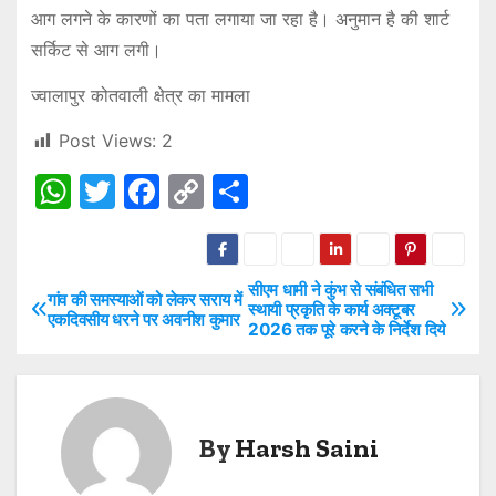
आग लगने के कारणों का पता लगाया जा रहा है। अनुमान है की शार्ट
सर्किट से आग लगी।
ज्वालापुर कोतवाली क्षेत्र का मामला
Post Views:
2
W
T
F
C
S
h
w
a
o
h
at
itt
c
p
ar
s
er
e
y
e
सीएम धामी ने कुंभ से संबंधित सभी
P
गांव की समस्याओं को लेकर सराय में
स्थायी प्रकृति के कार्य अक्टूबर
एकदिवसीय धरने पर अवनीश कुमार
A
b
Li
2026 तक पूरे करने के निर्देश दिये
o
p
o
n
s
p
o
k
t
k
By
Harsh Saini
n