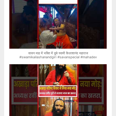
सावन माह में भक्ति में डूबे स्वामी कैलाशानंद महाराज
#swamikailashanandgiri #savanspecial #mahadev