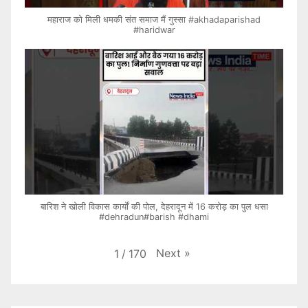
महाराज को मिली धमकी संत समाज मैं गुस्सा #akhadaparishad
#haridwar
बारिश ने खोली विकास कार्यों की पोल, देहरादून में 16 करोड़ का पुल धसा
#dehradun#barish #dhami
Next
»
1
/
170