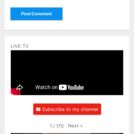
LIVE TV
Subscribe to my channel
Next
»
1
/
170