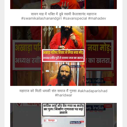
सावन माह में भक्ति में डूबे स्वामी कैलाशानंद महाराज
#swamikailashanandgiri #savanspecial #mahadev
महाराज को मिली धमकी संत समाज मैं गुस्सा #akhadaparishad
#haridwar