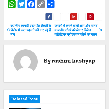
W
T
F
C
S
h
w
a
o
h
at
itt
c
p
ar
s
er
e
y
e
स्थानीय व्यापारी आए पॉड टैक्सी के
जंगलों में लगने वाली आग और मानव
P
विरोध में रूट बदलने की कर रहे हैं
वन्यजीव संघर्ष को लेकर विलेज
A
b
Li
मांग
वॉलिंटियर प्रोटेक्शन फोर्स का गठन
o
p
o
n
s
p
o
k
t
k
By
rashmi kashyap
n
a
v
i
Related Post
g