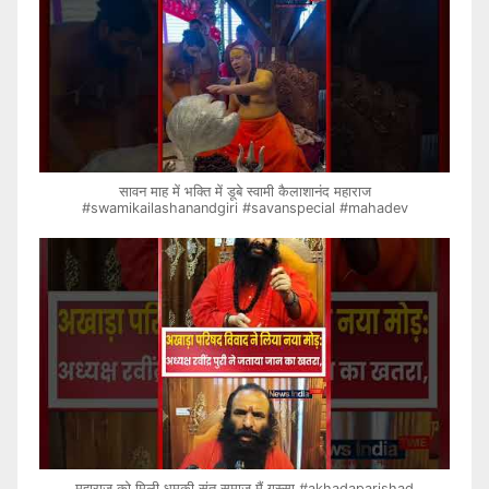
सावन माह में भक्ति में डूबे स्वामी कैलाशानंद महाराज
#swamikailashanandgiri #savanspecial #mahadev
महाराज को मिली धमकी संत समाज मैं गुस्सा #akhadaparishad