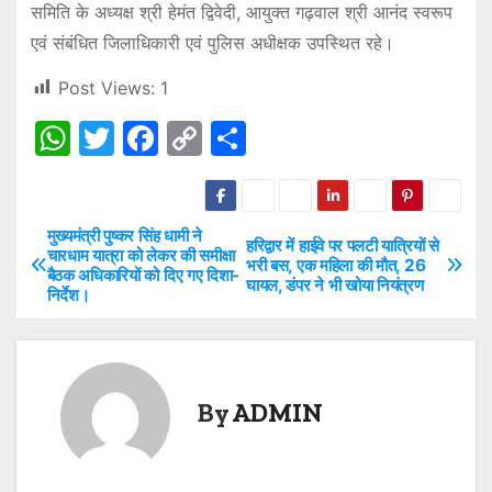
समिति के अध्यक्ष श्री हेमंत द्विवेदी, आयुक्त गढ़वाल श्री आनंद स्वरूप
एवं संबंधित जिलाधिकारी एवं पुलिस अधीक्षक उपस्थित रहे।
Post Views:
1
W
T
F
C
S
h
w
a
o
h
at
itt
c
p
ar
s
er
e
y
e
मुख्यमंत्री पुष्कर सिंह धामी ने
P
हरिद्वार में हाईवे पर पलटी यात्रियों से
चारधाम यात्रा को लेकर की समीक्षा
भरी बस, एक महिला की मौत, 26
A
b
Li
बैठक अधिकारियों को दिए गए दिशा-
o
घायल, डंपर ने भी खोया नियंत्रण
निर्देश।
p
o
n
s
p
o
k
t
k
By
ADMIN
n
a