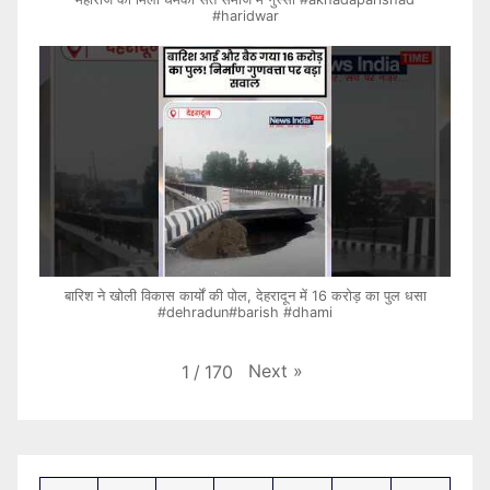
#haridwar
बारिश ने खोली विकास कार्यों की पोल, देहरादून में 16 करोड़ का पुल धसा
#dehradun#barish #dhami
Next
»
1
/
170