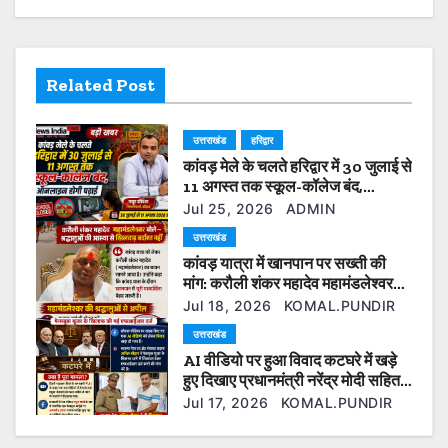
v
i
Related Post
g
a
उत्तराखंड
हरिद्वार
कांवड़ मेले के चलते हरिद्वार में 30 जुलाई से
t
11 अगस्त तक स्कूल-कॉलेज बंद,
ऑनलाइन होगी पढ़ाई
i
Jul 25, 2026
ADMIN
उत्तराखंड
o
कांवड़ यात्रा में खानपान पर सख्ती की
मांग: करौली शंकर महादेव महामंडलेश्वर
n
बोले— श्रद्धालुओं की आस्था से खिलवाड़
Jul 18, 2026
KOMAL.PUNDIR
बर्दाश्त नहीं
उत्तराखंड
AI वीडियो पर हुआ विवाद कटघरे में खड़े
हुए दिखाए प्रधानमंत्री नरेंद्र मोदी सहित
कई ओर नेता फेसबुक यूजर के खिलाफ की
Jul 17, 2026
KOMAL.PUNDIR
गई एफआईआर दर्ज।