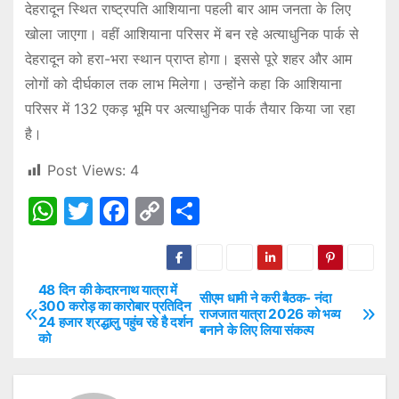
देहरादून स्थित राष्ट्रपति आशियाना पहली बार आम जनता के लिए
खोला जाएगा। वहीं आशियाना परिसर में बन रहे अत्याधुनिक पार्क से
देहरादून को हरा-भरा स्थान प्राप्त होगा। इससे पूरे शहर और आम
लोगों को दीर्घकाल तक लाभ मिलेगा। उन्होंने कहा कि आशियाना
परिसर में 132 एकड़ भूमि पर अत्याधुनिक पार्क तैयार किया जा रहा
है।
Post Views:
4
W
T
F
C
S
h
w
a
o
h
at
itt
c
p
ar
s
er
e
y
e
48 दिन की केदारनाथ यात्रा में
P
सीएम धामी ने करी बैठक- नंदा
300 करोड़ का कारोबार प्रतिदिन
राजजात यात्रा 2026 को भव्य
A
b
Li
24 हजार श्रद्धालु पहुंच रहे है दर्शन
o
बनाने के लिए लिया संकल्प
को
p
o
n
s
p
o
k