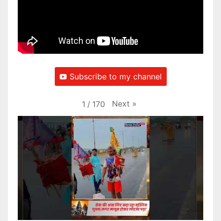
Subscribe to my channel
Next
»
1
/
170