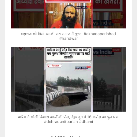
महाराज को मिली धमकी संत समाज मैं गुस्सा #akhadaparishad
#haridwar
बारिश ने खोली विकास कार्यों की पोल, देहरादून में 16 करोड़ का पुल धसा
#dehradun#barish #dhami