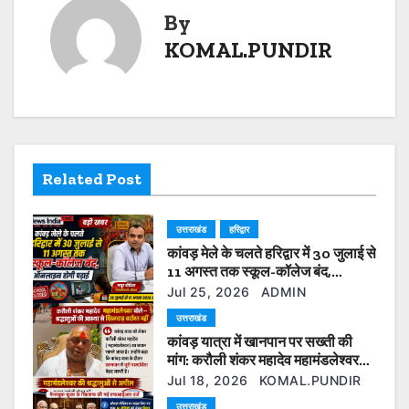
t
k
By
n
KOMAL.PUNDIR
a
v
i
Related Post
g
a
उत्तराखंड
हरिद्वार
कांवड़ मेले के चलते हरिद्वार में 30 जुलाई से
t
11 अगस्त तक स्कूल-कॉलेज बंद,
ऑनलाइन होगी पढ़ाई
i
Jul 25, 2026
ADMIN
उत्तराखंड
o
कांवड़ यात्रा में खानपान पर सख्ती की
मांग: करौली शंकर महादेव महामंडलेश्वर
n
बोले— श्रद्धालुओं की आस्था से खिलवाड़
Jul 18, 2026
KOMAL.PUNDIR
बर्दाश्त नहीं
उत्तराखंड