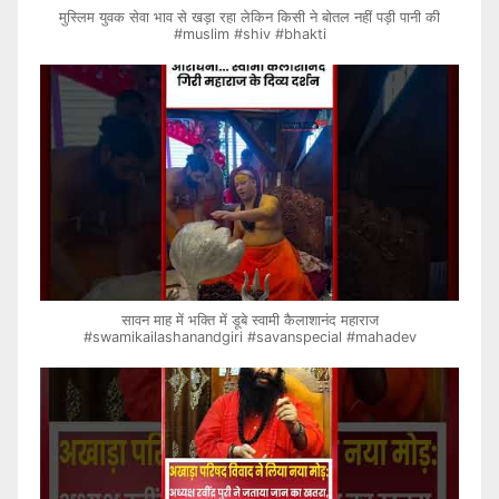
मुस्लिम युवक सेवा भाव से खड़ा रहा लेकिन किसी ने बोतल नहीं पड़ी पानी की
#muslim #shiv #bhakti
सावन माह में भक्ति में डूबे स्वामी कैलाशानंद महाराज
#swamikailashanandgiri #savanspecial #mahadev