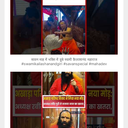
सावन माह में भक्ति में डूबे स्वामी कैलाशानंद महाराज
#swamikailashanandgiri #savanspecial #mahadev