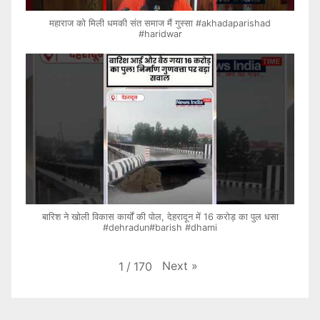
महाराज को मिली धमकी संत समाज मैं गुस्सा #akhadaparishad
#haridwar
बारिश ने खोली विकास कार्यों की पोल, देहरादून में 16 करोड़ का पुल धसा
#dehradun#barish #dhami
Next
»
1
/
170