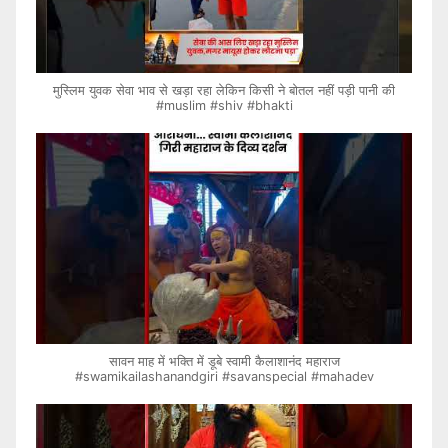
मुस्लिम युवक सेवा भाव से खड़ा रहा लेकिन किसी ने बोतल नहीं पड़ी पानी की
#muslim #shiv #bhakti
सावन माह में भक्ति में डूबे स्वामी कैलाशानंद महाराज
#swamikailashanandgiri #savanspecial #mahadev