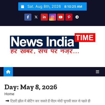
S
Sat. Aug 8th, 2026
8:10:26 AM
k
i
p
t
o
c
o
n
t
e
n
t
Day:
May 8, 2026
Home
टिहरी झील में बोटिंग कर सकते हैं पीएम मोदी चुनावी साल से पहले ही