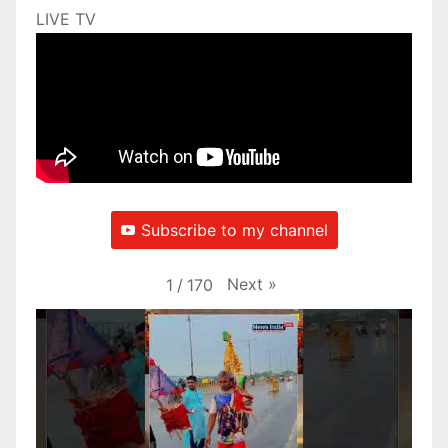
LIVE TV
Subscribe to my channel
Next
»
1
/
170